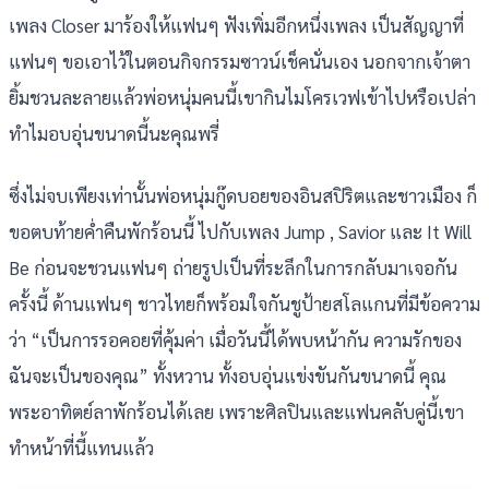
เพลง Closer มาร้องให้แฟนๆ ฟังเพิ่มอีกหนึ่งเพลง เป็นสัญญาที่
แฟนๆ ขอเอาไว้ในตอนกิจกรรมซาวน์เช็คนั่นเอง นอกจากเจ้าตา
ยิ้มชวนละลายแล้วพ่อหนุ่มคนนี้เขากินไมโครเวฟเข้าไปหรือเปล่า
ทำไมอบอุ่นขนาดนี้นะคุณพรี่
ซึ่งไม่จบเพียงเท่านั้นพ่อหนุ่มกู๊ดบอยของอินสปิริตและชาวเมือง ก็
ขอตบท้ายค่ำคืนพักร้อนนี้ ไปกับเพลง Jump , Savior และ It Will
Be ก่อนจะชวนแฟนๆ ถ่ายรูปเป็นที่ระลึกในการกลับมาเจอกัน
ครั้งนี้ ด้านแฟนๆ ชาวไทยก็พร้อมใจกันชูป้ายสโลแกนที่มีข้อความ
ว่า “เป็นการรอคอยที่คุ้มค่า เมื่อวันนี้ได้พบหน้ากัน ความรักของ
ฉันจะเป็นของคุณ” ทั้งหวาน ทั้งอบอุ่นแข่งขันกันขนาดนี้ คุณ
พระอาทิตย์ลาพักร้อนได้เลย เพราะศิลปินและแฟนคลับคู่นี้เขา
ทำหน้าที่นี้แทนแล้ว