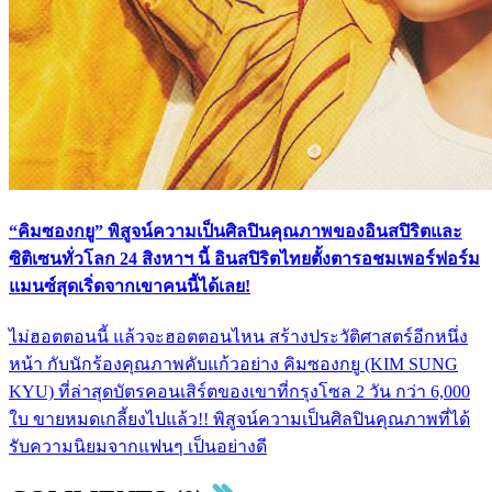
“คิมซองกยู” พิสูจน์ความเป็นศิลปินคุณภาพของอินสปิริตและ
ซิติเซนทั่วโลก 24 สิงหาฯ นี้ อินสปิริตไทยตั้งตารอชมเพอร์ฟอร์ม
แมนซ์สุดเริ่ดจากเขาคนนี้ได้เลย!
ไม่ฮอตตอนนี้ แล้วจะฮอตตอนไหน สร้างประวัติศาสตร์อีกหนึ่ง
หน้า กับนักร้องคุณภาพคับแก้วอย่าง คิมซองกยู (KIM SUNG
KYU) ที่ล่าสุดบัตรคอนเสิร์ตของเขาที่กรุงโซล 2 วัน กว่า 6,000
ใบ ขายหมดเกลี้ยงไปแล้ว!! พิสูจน์ความเป็นศิลปินคุณภาพที่ได้
รับความนิยมจากแฟนๆ เป็นอย่างดี