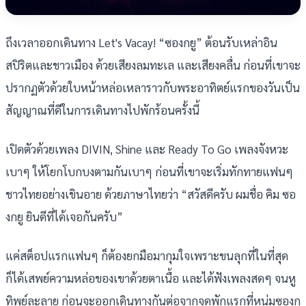
ถึงเวลาออกเดินทาง Let's Vacay! “ซองกยู” ต้อนรับเหล่าอิน
สปิริตและชาวเมือง ด้วยเสียงลมทะเล และเสียงคลื่น ก่อนที่เขาจะ
ปรากฏตัวด้วยใบหน้าหล่อเหลาราวกับพระอาทิตย์แรกของวันเป็น
สัญญาณที่ดีในการเดินทางไปพักร้อนครั้งนี้
เปิดตัวด้วยเพลง DIVIN, Shine และ Ready To Go เพลงจังหวะ
เบาๆ ให้โยกโบกบงตามกันเบาๆ ก่อนที่เขาจะเริ่มทักทายแฟนๆ
ชาวไทยอย่างเขินอาย ด้วยภาษาไทยว่า “สวัสดีครับ ผมชื่อ คิม ซอ
งกยู ยินดีที่ได้เจอกันครับ”
แค่สต็อปแรกแฟนๆ ก็ต้องยกมือมากุมใจเพราะขนลุกที่ในที่สุด
ก็ได้เสพย์ความหล่อของเขาด้วยตาเนื้อ และได้ฟังเพลงสดๆ จนหู
ทิพย์ละลาย ก่อนจะออกเดินทางกันต่อจากจุดพักแรกที่หนุ่มซองก