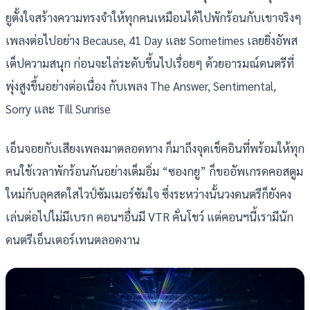
ยูตั้งใจสร้างความทรงจำให้ทุกคนเหมือนได้ไปพักร้อนกับเขาจริงๆ
เพลงต่อไปอย่าง Because, 41 Day และ Sometimes เลยยิ่งอัพส
เต็ปความสนุก ก่อนจะไล่ระดับขึ้นไปเรื่อยๆ ด้วยอารมณ์ดนตรีที่
พุ่งสูงขึ้นอย่างต่อเนื่อง กับเพลง The Answer, Sentimental,
Sorry และ Till Sunrise
เอ็นจอยกับเสียงเพลงมาตลอดทาง ก็มาถึงจุดเช็คอินที่พร้อมให้ทุก
คนใช้เวลาพักร้อนกันอย่างเต็มอิ่ม “ซองกยู” ก็ขออัพเกรดคอสตูม
ใหม่กับลุคสดใสไวป์ซัมเมอร์ซัมใจ ซึ่งระหว่างนั้นวงดนตรีก็ยังคง
เล่นต่อไปไม่มีเบรก คอนฯอื่นมี VTR คั่นโชว์ แต่คอนฯนี้เรามีนัก
ดนตรีเอ็นเตอร์เทนตลอดงาน