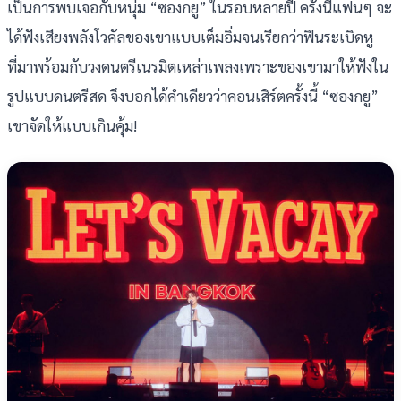
เป็นการพบเจอกับหนุ่ม “ซองกยู” ในรอบหลายปี ครั้งนี้แฟนๆ จะ
ได้ฟังเสียงพลังโวคัลของเขาแบบเต็มอิ่มจนเรียกว่าฟินระเบิดหู
ที่มาพร้อมกับวงดนตรีเนรมิตเหล่าเพลงเพราะของเขามาให้ฟังใน
รูปแบบดนตรีสด จึงบอกได้คำเดียวว่าคอนเสิร์ตครั้งนี้ “ซองกยู”
เขาจัดให้แบบเกินคุ้ม!