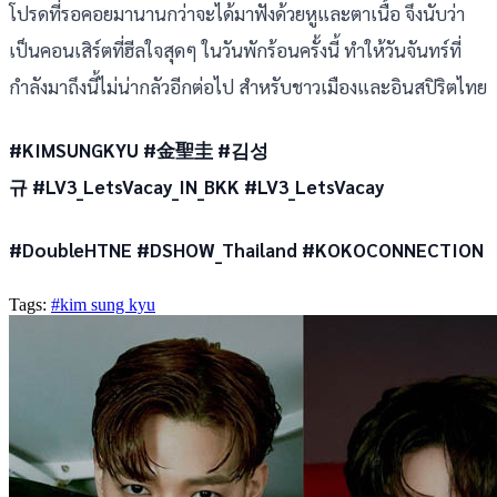
โปรดที่รอคอยมานานกว่าจะได้มาฟังด้วยหูและตาเนื้อ จึงนับว่า
เป็นคอนเสิร์ตที่ฮีลใจสุดๆ ในวันพักร้อนครั้งนี้ ทำให้วันจันทร์ที่
กำลังมาถึงนี้ไม่น่ากลัวอีกต่อไป สำหรับชาวเมืองและอินสปิริตไทย
#KIMSUNGKYU #金聖圭 #김성
규 #LV3_LetsVacay_IN_BKK #LV3_LetsVacay
#DoubleHTNE #DSHOW_Thailand #KOKOCONNECTION
Tags:
#kim sung kyu