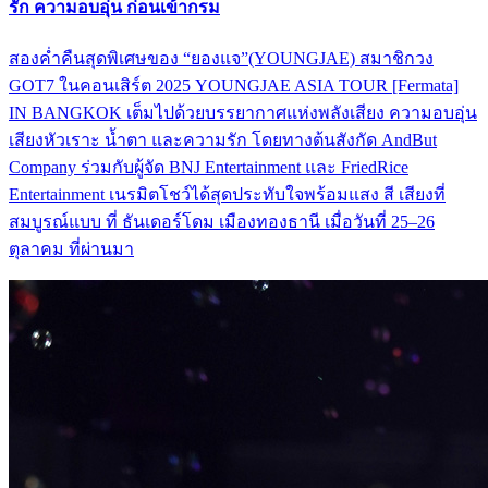
รัก ความอบอุ่น ก่อนเข้ากรม
สองค่ำคืนสุดพิเศษของ “ยองแจ”(YOUNGJAE) สมาชิกวง
GOT7 ในคอนเสิร์ต 2025 YOUNGJAE ASIA TOUR [Fermata]
IN BANGKOK เต็มไปด้วยบรรยากาศแห่งพลังเสียง ความอบอุ่น
เสียงหัวเราะ น้ำตา และความรัก โดยทางต้นสังกัด AndBut
Company ร่วมกับผู้จัด BNJ Entertainment และ FriedRice
Entertainment เนรมิตโชว์ได้สุดประทับใจพร้อมแสง สี เสียงที่
สมบูรณ์แบบ ที่ ธันเดอร์โดม เมืองทองธานี เมื่อวันที่ 25–26
ตุลาคม ที่ผ่านมา