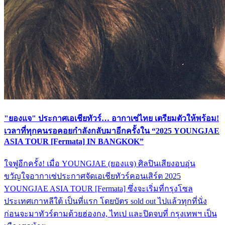
"ยองแจ" ประกาศเอเชียทัวร์… อากาเซ่ไทย เตรียมตัวให้พร้อม!
เวลาที่ทุกคนรอคอยกำลังกลับมาอีกครั้งใน “2025 YOUNGJAE
ASIA TOUR [Fermata] IN BANGKOK”
ใจฟูอีกครั้ง! เมื่อ YOUNGJAE (ยองแจ) ศิลปินเสียงอบอุ่น
ขวัญใจอากาเซ่ประกาศจัดเอเชียทัวร์คอนเสิร์ต 2025
YOUNGJAE ASIA TOUR [Fermata] ซึ่งจะเริ่มที่กรุงโซล
ประเทศเกาหลีใต้ เป็นที่แรก โดยบัตร sold out ไปแล้วทุกที่นั่ง
ก่อนจะมาทัวร์ตามด้วยฮ่องกง, ไทเป และปิดจบที่ กรุงเทพฯ เป็น