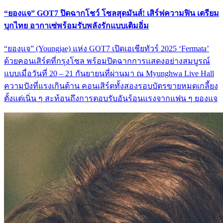
“ยองแจ” GOT7 ปิดฉากโชว์ โซลสุดมันส์! เสิร์ฟความฟิน เตรียม
บุกไทย อากาเซ่พร้อมรับพลังรักแบบเติมอิ่ม
“ยองแจ” (Youngjae) แห่ง GOT7 เปิดเอเชียทัวร์ 2025 ‘Fermata’
ด้วยคอนเสิร์ตที่กรุงโซล พร้อมปิดฉากการแสดงอย่างสมบูรณ์
แบบเมื่อวันที่ 20 – 21 กันยายนที่ผ่านมา ณ Myunghwa Live Hall
ความปังที่แรงเกินต้าน คอนเสิร์ตทั้งสองรอบบัตรขายหมดเกลี้ยง
ตั้งแต่เนิ่น ๆ สะท้อนถึงการตอบรับอันร้อนแรงจากแฟน ๆ ยองแจ