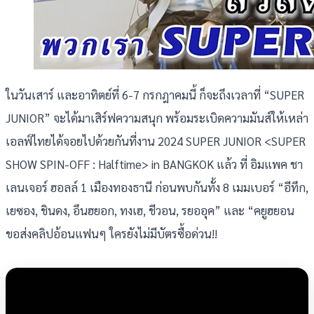
ในวันเสาร์ และอาทิตย์ที่ 6-7 กรกฎาคมนี้ ก็จะถึงเวลาที่ “SUPER
JUNIOR” จะได้มาเสิร์ฟความสนุก พร้อมระเบิดความมันส์ให้เหล่า
เอลฟ์ไทยได้จอยไปด้วยกันที่งาน 2024 SUPER JUNIOR <SUPER
SHOW SPIN-OFF : Halftime> in BANGKOK แล้ว ที่ อิมแพค ชา
เลนเจอร์ ฮอลล์ 1 เมืองทองธานี ก่อนพบกันทั้ง 8 เมมเบอร์ “อีทึก,
เยซอง, ชินดง, อึนฮยอก, ทงเฮ, ชีวอน, รยออุค” และ “คยูฮยอน
ขอส่งคลิปอ้อนแฟนๆ ใครยังไม่มีบัตรซื้อด่วน!!