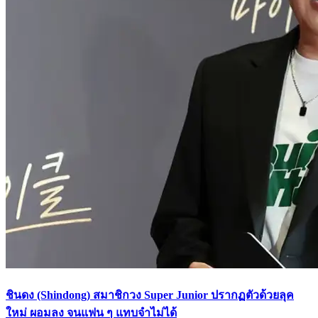
ชินดง (Shindong) สมาชิกวง Super Junior ปรากฏตัวด้วยลุค
ใหม่ ผอมลง จนแฟน ๆ แทบจำไม่ได้