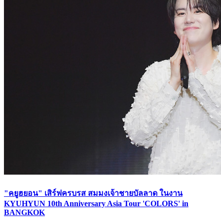
"คยูฮยอน" เสิร์ฟ​ครบรส สมมงเจ้าชายบัลลาด ในงาน
KYUHYUN 10th Anniversary Asia Tour 'COLORS' in
BANGKOK