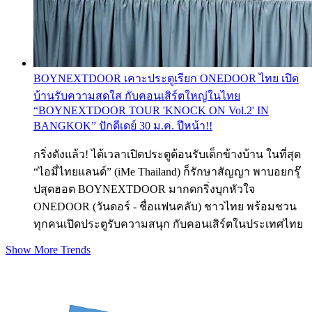
BOYNEXTDOOR เคาะประตูเรียก ONEDOOR ไทย เปิด
บ้านรับความสดใส กับคอนเสิร์ตใหญ่ในไทย
“BOYNEXTDOOR TOUR 'KNOCK ON Vol.2' IN
BANGKOK” ปักดีเดย์ 30 ม.ค. ปีหน้า!!
กริ่งดังแล้ว! ได้เวลาเปิดประตูต้อนรับเด็กข้างบ้าน ในที่สุด
“ไอมี่ไทยแลนด์” (iMe Thailand) ก็รักษาสัญญา พาบอยกรุ๊
ปสุดฮอต BOYNEXTDOOR มากดกริ่งบุกหัวใจ
ONEDOOR (วันดอร์ - ชื่อแฟนคลับ) ชาวไทย พร้อมชวน
ทุกคนเปิดประตูรับความสนุก กับคอนเสิร์ตในประเทศไทย
Show More Trends