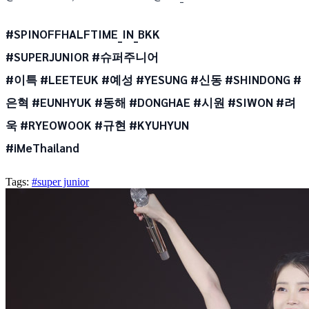
#SPINOFFHALFTIME_IN_BKK
#SUPERJUNIOR #슈퍼주니어
#이특 #LEETEUK #예성 #YESUNG #신동 #SHINDONG #
은혁 #EUNHYUK #동해 #DONGHAE #시원 #SIWON #려
욱 #RYEOWOOK #규현 #KYUHYUN
#iMeThailand
Tags:
#super junior