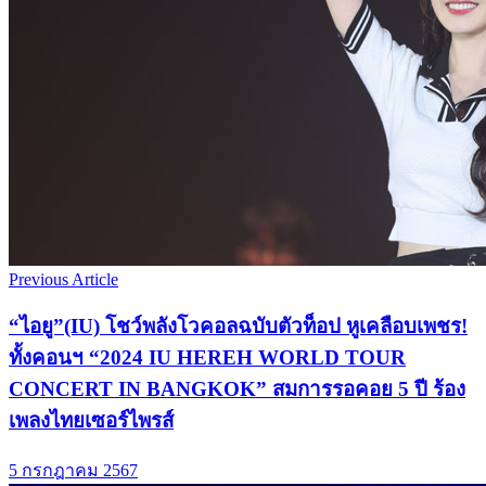
Previous Article
“ไอยู”(IU) โชว์พลังโวคอลฉบับตัวท็อป หูเคลือบเพชร!
ทั้งคอนฯ “2024 IU HEREH WORLD TOUR
CONCERT IN BANGKOK” สมการรอคอย 5 ปี ร้อง
เพลงไทยเซอร์ไพรส์
5 กรกฎาคม 2567