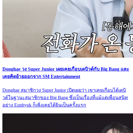
Donghae วง Super Junior เผยเคยเกือบเดบิวต์กับ Big Bang และ
เคยคิดย้ายออกจาก SM Entertainment
Donghae สมาชิกวง Super Junior เปิดเผยว่า เขาเคยเกือบได้เดบิ
วต์ในฐานะสมาชิกของ Big Bang ซึ่งเป็นเรื่องที่แม้แต่เพื่อนสนิท
อย่าง Eunhyuk ก็เพิ่งเคยได้ยินเป็นครั้งแรก