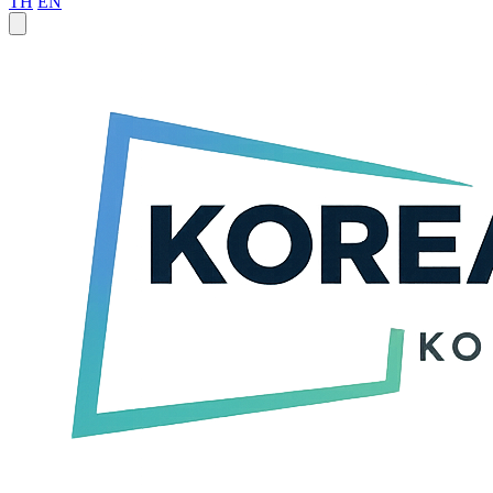
TH
EN