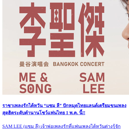
ราชาเพลงรักไต้หวัน “แซม ลี” ปักหมุดไทยแลนด์เตรียมขนเพลง
สุดฮิตระดับตำนานโชว์แฟนไทย 1 พ.ค. นี้!!
SAM LEE (แซม ลี) เจ้าพ่อเพลงรักที่แฟนเพลงไต้หวันต่างรู้จัก