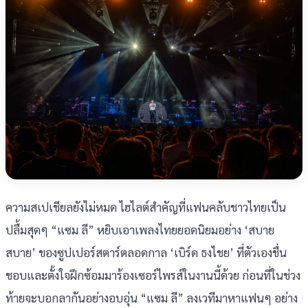
ความสเปเชียลยังไม่หมด ไฮไลต์สำคัญที่แฟนคลับชาวไทยเป็น
ปลื้มสุดๆ “แซม ลี” หยิบเอาเพลงไทยยอดนิยมอย่าง ‘สบาย
สบาย’ ของซูปเปอร์สตาร์ตลอดกาล ‘เบิร์ด ธงไชย’ ที่ตัวเองชื่น
ชอบและตั้งใจฝึกซ้อมมาร้องเซอร์ไพรส์ในงานนี้ด้วย ก่อนที่ในช่วง
ท้ายจะบอกลากันอย่างอบอุ่น “แซม ลี” ลงเวทีมาหาแฟนๆ อย่าง