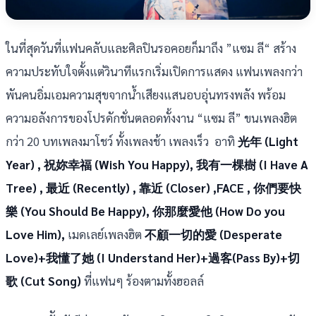
ในที่สุดวันที่แฟนคลับและศิลปินรอคอยก็มาถึง ”แซม ลี“ สร้าง
ความประทับใจตั้งแต่วินาทีแรกเริ่มเปิดการแสดง แฟนเพลงกว่า
พันคนอิ่มเอมความสุขจากน้ำเสียงแสนอบอุ่นทรงพลัง พร้อม
ความอลังการของโปรดักชั่นตลอดทั้งงาน “แซม ลี” ขนเพลงฮิต
กว่า 20 บทเพลงมาโชว์ ทั้งเพลงช้า เพลงเร็ว อาทิ
光年 (Light
Year) , 祝妳幸福 (Wish You Happy), 我有一棵樹 (I Have A
Tree) , 最近 (Recently) , 靠近 (Closer) ,FACE , 你們要快
樂 (You Should Be Happy), 你那麼愛他 (How Do you
Love Him),
เมดเลย์เพลงฮิต
不顧一切的愛 (Desperate
Love)+我懂了她 (I Understand Her)+過客(Pass By)+切
歌 (Cut Song)
ที่แฟนๆ ร้องตามทั้งฮอลล์