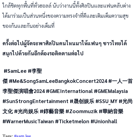
ใกล้ชิดทุกพื้นที่ทั่วฮอลล์ นับว่างานนี้ทั้งศิลปินและแฟนคลับต่าง
ได้มาร่วมเป็นส่วนหนึ่งของความทรงจำที่ดีและเติมเต็มความสุข
ของกันและกันอย่างเต็มที่
ครั้งต่อไปผู้จัดจะพาศิลปินคนไหนมาให้แฟนๆ ชาวไทยได้
สนุกไปด้วยกันอีกต้องรอติดตามต่อไป
#SamLee #李聖
傑 #Me&SongSamLeeBangkokConcert2024 #一人一首
李聖傑演唱會2024 #GMEInternational #GMEMalaysia
#SunStrongEntertainment #晟创娱乐 #SSU_MY #光尚
文化 #光尚娱乐 #錞藝音樂 #Zoommuzik #華納音樂
#WarnerMusicTaiwan #Ticketmelon #Unionhall
Tags:
#sam lee