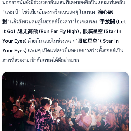
นอกจากนัันยังมีช่วงเวลาอันแสนพิเศษของศิลปินและแฟนคลับ
“แซม ลี” โชว์เสียงอันตราตรึงแบบสดๆ ในเพลง ‘
痴心絕
對’
แล้วยังชวนคนดูในฮอลล์ร้องคาราโอเกะเพลง ‘
手放開 (Let
it Go) ,遠走高飛 (Run Far Fly High) , 眼底星空 (Star In
Your Eyes)
ด้วยกัน และในช่วงเพลง ‘
眼底星空’ ( Star In
Your Eyes)
แฟนๆ เปิดแฟลชเป็นทะเลดาวสว่างทั้งฮอลล์เป็น
ภาพที่สวยงามเข้ากับเพลงได้ดีอย่างมาก