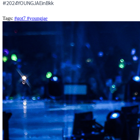
#2024YOUNGJAEinBkk
Tags:
#got7
#youngjae