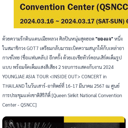
ด้วยความรักดินแดนเมียหลวง ศิลปินหนุ่มสุดฮอต
"ยองแจ"
หนึ่ง
ในสมาชิกวง GOT7 เตรียมกลับมาระเบิดความสนุกให้กับเหล่าอา
กาเซ่ไทย (ชื่อแฟนคลับ) อีกครั้ง ด้วยเอเชียทัวร์คอนเสิร์ตเต็มรูป
แบบ พร้อมจัดเต็มแสงสีเสียง 2 รอบการแสดงกับงาน 2024
YOUNGJAE ASIA TOUR <INSIDE OUT> CONCERT in
THAILAND ในวันเสาร์-อาทิตย์ที่ 16-17 มีนาคม 2567 ณ ศูนย์
การประชุมแห่งชาติสิริกิติ์ [Queen Sirikit National Convention
Center - QSNCC]