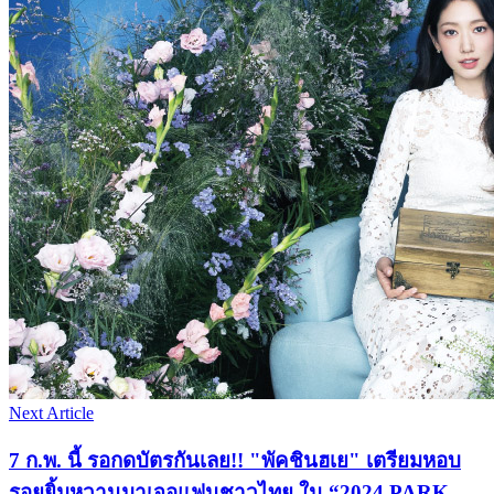
Next Article
7 ก.พ. นี้ รอกดบัตรกันเลย!! "พัคชินฮเย" เตรียมหอบ
รอยยิ้มหวานมาเจอแฟนชาวไทย ใน “2024 PARK