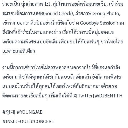
ว่าจะเป็น สุ่มถ่ายภาพ 1:1, สุ่มโพลารอยด์พร้อมลายเซ็น, เข้าร่วม
ชมรอบซ้อมการแสดง(Sound Check), ถ่ายภาพ Group Photo,
เข้าร่วมบอกลาศิลปินอย่างใกล้ชิดกับช่วง Goodbye Session รวม
ถึงสิทธิ์เข้าร่วมในงานแถลงข่าว เรียกได้ว่างานนี้หนุ่มยองแจ
เตรียมความพิเศษแบบจัดเต็มเพื่อมอบให้กับแฟนๆ ชาวไทยโดย
เฉพาะเลยทีเดียว
งานนี้อากาเซ่ชาวไทยไม่ควรพลาด!! นอกจากโชว์ที่ยองแจกำลัง
เตรียมมาโชว์ให้ทุกคนได้ชมกันแบบจัดเต็มแล้ว ยังมีความพิเศษ
แบบตะโกนที่รอให้ทุกคนได้เซอร์ไพรส์กันอีกมากมายด้วย รอ
ติดตามรายละเอียดอื่นๆ เพิ่มเติมได้ที่ X[Twitter] @DJBENTTH
#영재 #YOUNGJAE
#INSIDEOUT #CONCERT