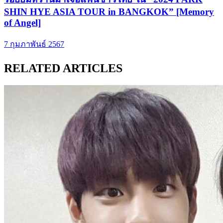
SHIN HYE ASIA TOUR in BANGKOK” [Memory
of Angel]
7 กุมภาพันธ์ 2567
RELATED ARTICLES