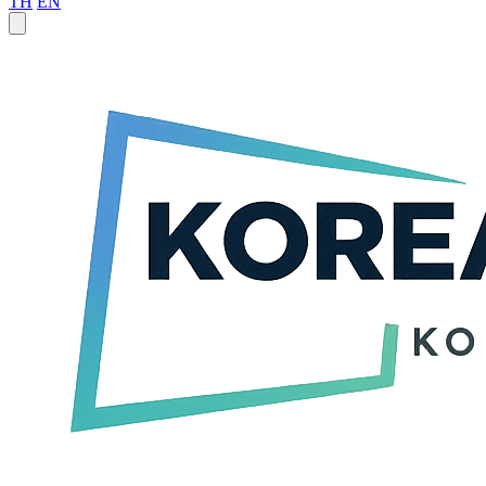
TH
EN