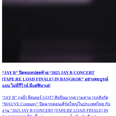
“JAY B” ปิดจบเทปสุดท้าย “2025 JAY B CONCERT
[TAPE:RE LOAD FINALE] IN BANGKOK” อย่างสมบูรณ์
แบบ ไม่มีรีไวน์ มีแต่ฟินาเล่!
“JAY B” (เจบี) ลีดเดอร์ GOT7 ศิลปินมากความสามารถสังกัด
“MAUVE Company” ปิดฉากคอนเสิร์ตใหญ่ในประเทศไทย กับ
งาน “2025 JAY B CONCERT [TAPE:RE LOAD FINALE] IN