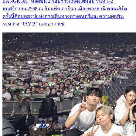
BANGKOK” ที่จัดขึ้น 2 รอบการแสดงเต็มอิ่ม วันที่ 1-2
พฤศจิกายน 2568 ณ อิมแพ็ค อารีน่า เมืองทองธานี คอนเสิร์ต
ครั้งนี้คือบทสรุปแห่งการเดินทางทางดนตรีและความผูกพัน
ระหว่าง “JAY B” และอากาเซ่