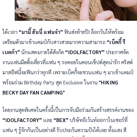
ได้เวลา
“
มามี้ ฮันนี่ แฟนจ๋า
”
ฟินส่งท้ายปี! ล็อกวันให้พร้อม
เตรียมตัวมาเข้าแคมป์กับสาวสวยมากความสามารถ
“เบ็คกี้ รี
เบคก้า”
นักแสดงภายใต้สังกัด
“IDOLFACTORY”
ประกาศจัด
งานแฟนมีตติ้งเดี่ยวที่แฟน ๆ รอคอยในคอนเซ็ปต์สุดน่ารัก คริสต์
มาสอีฟนี้จะฟินกว่าทุกที เพราะเบ็คกี้จะชวนแฟน ๆ มาเข้าแคมป์
พร้อมร่วม Birthday Party สุด Exclusive ในงาน
"
HIKING
BECKY DAY FAN CAMPING"
โดยงานสุดพิเศษในครั้งนี้เป็นการจับมือร่วมกันสร้างสรรค์งานของ
“IDOLFACTORY”
และ
“BEX”
บริษัทอีเว้นท์ออกาไนเซอร์ที่
แฟน ๆ รู้จักกันเป็นอย่างดี รับประกันความปังได้เลย ทั้งแสง สี