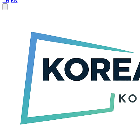
TH
EN