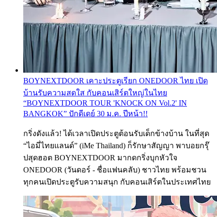
BOYNEXTDOOR เคาะประตูเรียก ONEDOOR ไทย เปิด
บ้านรับความสดใส กับคอนเสิร์ตใหญ่ในไทย
“BOYNEXTDOOR TOUR 'KNOCK ON Vol.2' IN
BANGKOK” ปักดีเดย์ 30 ม.ค. ปีหน้า!!
กริ่งดังแล้ว! ได้เวลาเปิดประตูต้อนรับเด็กข้างบ้าน ในที่สุด
“ไอมี่ไทยแลนด์” (iMe Thailand) ก็รักษาสัญญา พาบอยกรุ๊
ปสุดฮอต BOYNEXTDOOR มากดกริ่งบุกหัวใจ
ONEDOOR (วันดอร์ - ชื่อแฟนคลับ) ชาวไทย พร้อมชวน
ทุกคนเปิดประตูรับความสนุก กับคอนเสิร์ตในประเทศไทย