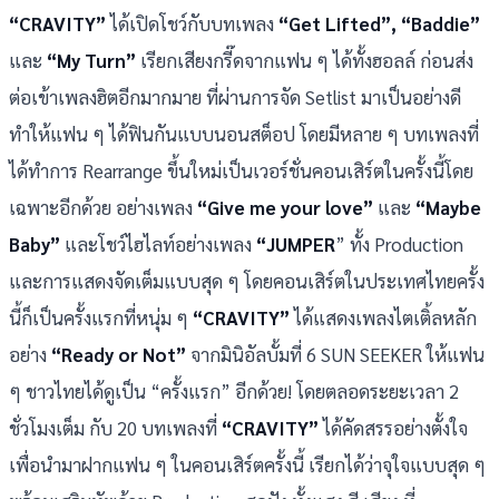
“CRAVITY”
ได้เปิดโชว์กับบทเพลง
“Get Lifted”, “Baddie”
และ
“My Turn”
เรียกเสียงกรี๊ดจากแฟน ๆ ได้ทั้งฮอลล์ ก่อนส่ง
ต่อเข้าเพลงฮิตอีกมากมาย ที่ผ่านการจัด Setlist มาเป็นอย่างดี
ทำให้แฟน ๆ ได้ฟินกันแบบนอนสต็อป โดยมีหลาย ๆ บทเพลงที่
ได้ทำการ Rearrange ขึ้นใหม่เป็นเวอร์ชั่นคอนเสิร์ตในครั้งนี้โดย
เฉพาะอีกด้วย อย่างเพลง
“Give me your love”
และ
“Maybe
Baby”
และโชว์ไฮไลท์อย่างเพลง
“JUMPER
” ทั้ง Production
และการแสดงจัดเต็มแบบสุด ๆ โดยคอนเสิร์ตในประเทศไทยครั้ง
นี้ก็เป็นครั้งแรกที่หนุ่ม ๆ
“CRAVITY”
ได้แสดงเพลงไตเติ้ลหลัก
อย่าง
“Ready or Not”
จากมินิอัลบั้มที่ 6 SUN SEEKER ให้แฟน
ๆ ชาวไทยได้ดูเป็น “ครั้งแรก” อีกด้วย! โดยตลอดระยะเวลา 2
ชั่วโมงเต็ม กับ 20 บทเพลงที่
“CRAVITY”
ได้คัดสรรอย่างตั้งใจ
เพื่อนำมาฝากแฟน ๆ ในคอนเสิร์ตครั้งนี้ เรียกได้ว่าจุใจแบบสุด ๆ