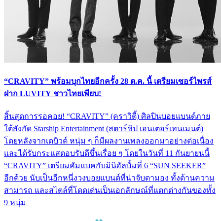
“CRAVITY” พร้อมบุกไทยอีกครั้ง 28 ต.ค. นี้ เตรียมเซอร์ไพรส์
ฝาก LUVITY ชาวไทยเพียบ!
สิ้นสุดการรอคอย! “CRAVITY” (คราวิตี้) ศิลปินบอยแบนด์ภาย
ใต้สังกัด Starship Entertainment (สตาร์ชิป เอนเตอร์เทนเมนต์)
โดยหลังจากเดบิวต์ หนุ่ม ๆ ก็มีผลงานเพลงออกมาอย่างต่อเนื่อง
และได้รับกระแสตอบรับดีขึ้นเรื่อย ๆ โดยในวันที่ 11 กันยายนนี้
“CRAVITY” เตรียมคัมแบคกับมินิอัลบั้มที่ 6 “SUN SEEKER”
อีกด้วย นับเป็นอีกหนึ่งวงบอยแบนด์ที่น่าจับตามอง ทั้งด้านความ
สามารถ และสไตล์ที่โดดเด่นเป็นเอกลักษณ์ที่แตกต่างกันของทั้ง
9 หนุ่ม