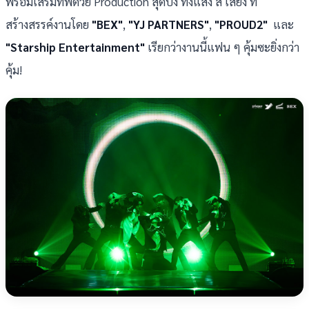
พร้อมเสริมทัพด้วย Production สุดปัง ทั้งแสง สี เสียง ที่
สร้างสรรค์งานโดย
"BEX"
,
"YJ PARTNERS"
,
"PROUD2"
และ
"Starship Entertainment"
เรียกว่างานนี้แฟน ๆ คุ้มซะยิ่งกว่า
คุ้ม!