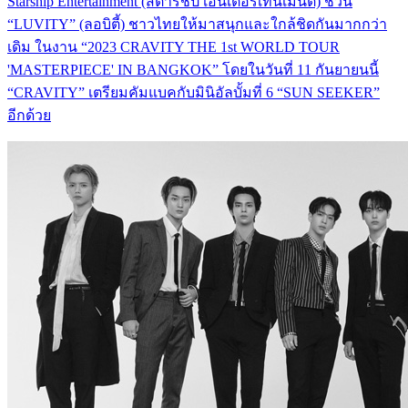
Starship Entertainment (สตาร์ชิป เอนเตอร์เทนเมนต์) ชวน
“LUVITY” (ลอบิตี้) ชาวไทยให้มาสนุกและใกล้ชิดกันมากกว่า
เดิม ในงาน “2023 CRAVITY THE 1st WORLD TOUR
'MASTERPIECE' IN BANGKOK” โดยในวันที่ 11 กันยายนนี้
“CRAVITY” เตรียมคัมแบคกับมินิอัลบั้มที่ 6 “SUN SEEKER”
อีกด้วย