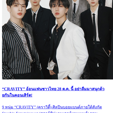
“CRAVITY” อ้อนแฟนชาวไทย 28 ต.ค. นี้ อย่าลืมมาสนุกด้ว
ยกันในคอนเสิร์ต!
9 หนุ่ม “CRAVITY” (คราวิตี้) ศิลปินบอยแบนด์ภายใต้สังกัด