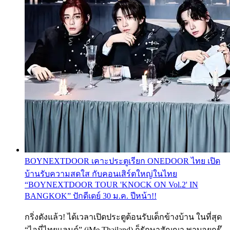
BOYNEXTDOOR เคาะประตูเรียก ONEDOOR ไทย เปิด
บ้านรับความสดใส กับคอนเสิร์ตใหญ่ในไทย
“BOYNEXTDOOR TOUR 'KNOCK ON Vol.2' IN
BANGKOK” ปักดีเดย์ 30 ม.ค. ปีหน้า!!
กริ่งดังแล้ว! ได้เวลาเปิดประตูต้อนรับเด็กข้างบ้าน ในที่สุด
“ไอมี่ไทยแลนด์” (iMe Thailand) ก็รักษาสัญญา พาบอยกรุ๊