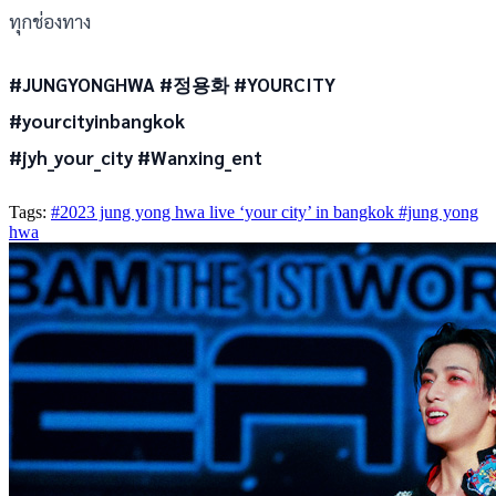
ทุกช่องทาง
#JUNGYONGHWA #정용화 #YOURCITY
#yourcityinbangkok
#jyh_your_city #Wanxing_ent
Tags:
#2023 jung yong hwa live ‘your city’ in bangkok
#jung yong
hwa