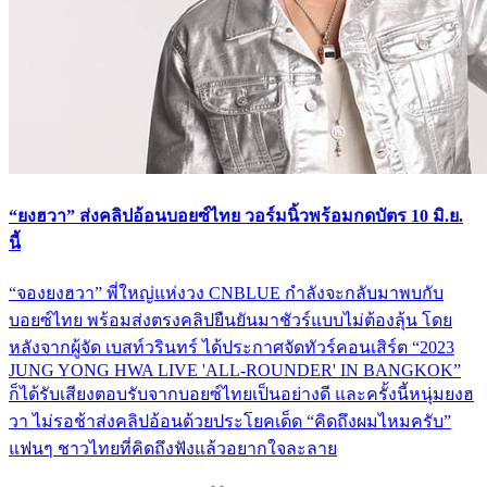
“ยงฮวา” ส่งคลิปอ้อนบอยซ์ไทย วอร์มนิ้วพร้อมกดบัตร 10 มิ.ย.
นี้
“จองยงฮวา” พี่ใหญ่แห่งวง CNBLUE กำลังจะกลับมาพบกับ
บอยซ์ไทย พร้อมส่งตรงคลิปยืนยันมาชัวร์แบบไม่ต้องลุ้น โดย
หลังจากผู้จัด เบสท์วรินทร์ ได้ประกาศจัดทัวร์คอนเสิร์ต “2023
JUNG YONG HWA LIVE 'ALL-ROUNDER' IN BANGKOK”
ก็ได้รับเสียงตอบรับจากบอยซ์ไทยเป็นอย่างดี และครั้งนี้หนุ่มยงฮ
วา ไม่รอช้าส่งคลิปอ้อนด้วยประโยคเด็ด “คิดถึงผมไหมครับ”
แฟนๆ ชาวไทยที่คิดถึงฟังแล้วอยากใจละลาย