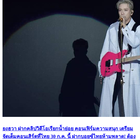
ยงฮวา ฝากคลิปวิดีโอเรียกน้ำย่อย คอนเฟิร์มความสนุก เตรียม
จัดเต็มคอนเสิร์ตที่ไทย 30 ก.ค. นี้ ฝากบอยซ์ไทยห้ามพลาด! ต้อง