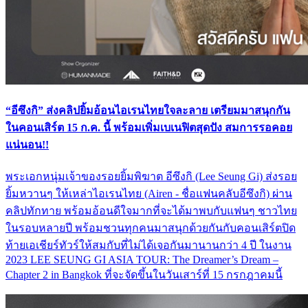
“อีซึงกิ” ส่งคลิปยิ้มอ้อนไอเรนไทยใจละลาย เตรียมมาสนุกกัน
ในคอนเสิร์ต 15 ก.ค. นี้ พร้อมเพิ่มเบเนฟิตสุดปัง สมการรอคอย
แน่นอน!!
พระเอกหนุ่มเจ้าของรอยยิ้มพิฆาต อีซึงกิ (Lee Seung Gi) ส่งรอย
ยิ้มหวานๆ ให้เหล่าไอเรนไทย (Airen - ชื่อแฟนคลับอีซึงกิ) ผ่าน
คลิปทักทาย พร้อมอ้อนดีใจมากที่จะได้มาพบกับแฟนๆ ชาวไทย
ในรอบหลายปี พร้อมชวนทุกคนมาสนุกด้วยกันกับคอนเสิร์ตปิด
ท้ายเอเชียร์ทัวร์ให้สมกับที่ไม่ได้เจอกันมานานกว่า 4 ปี ในงาน
2023 LEE SEUNG GI ASIA TOUR: The Dreamer’s Dream –
Chapter 2 in Bangkok ที่จะจัดขึ้นในวันเสาร์ที่ 15 กรกฎาคมนี้