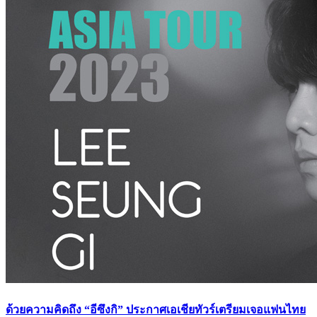
ด้วยความคิดถึง “อีซึงกิ” ประกาศเอเชียทัวร์เตรียมเจอแฟนไทย