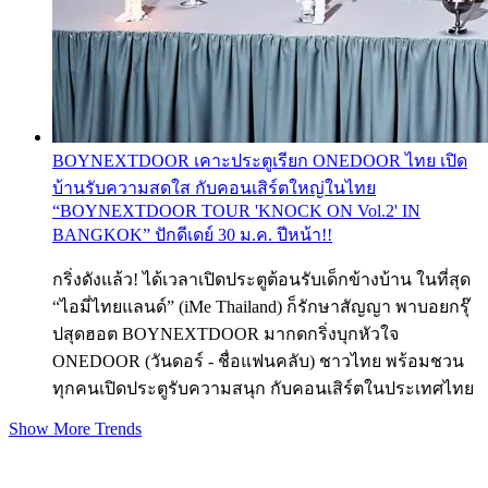
BOYNEXTDOOR เคาะประตูเรียก ONEDOOR ไทย เปิด
บ้านรับความสดใส กับคอนเสิร์ตใหญ่ในไทย
“BOYNEXTDOOR TOUR 'KNOCK ON Vol.2' IN
BANGKOK” ปักดีเดย์ 30 ม.ค. ปีหน้า!!
กริ่งดังแล้ว! ได้เวลาเปิดประตูต้อนรับเด็กข้างบ้าน ในที่สุด
“ไอมี่ไทยแลนด์” (iMe Thailand) ก็รักษาสัญญา พาบอยกรุ๊
ปสุดฮอต BOYNEXTDOOR มากดกริ่งบุกหัวใจ
ONEDOOR (วันดอร์ - ชื่อแฟนคลับ) ชาวไทย พร้อมชวน
ทุกคนเปิดประตูรับความสนุก กับคอนเสิร์ตในประเทศไทย
Show More Trends