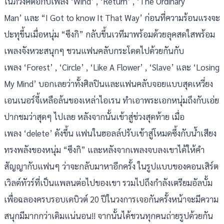
ในภวังค์ต่อกับเพลง ‘Wind’ , ‘Return’ , ‘The Ordinary
Man’ และ “I Got to know It That Way’ ก่อนที่ความร้อนแรงจะ
ปะทุขึ้นเมื่อหนุ่ม “ซึงกิ” กลับขึ้นเวทีมาพร้อมด้วยลุคสดใสพร้อม
เพลงจังหวะสนุกๆ ชวนแฟนคลับกระโดดไปด้วยกันกับ
เพลง ‘Forest’ , ‘Circle’ , ‘Like A Flower’ , ‘Slave’ และ ‘Losing
My Mind’ บอกเลยว่าทั้งศิลปินและแฟนคลับจอยแบบสุดเหวี่ยง
เอนเนอร์จี้เหลือล้นของเหล่าไอเรน ทำเอาพระเอกหนุ่มถึงกับเอ่ย
ปากชมว่าสุดๆ ไปเลย หลังจากนั้นเข้าสู่ช่วงสุดท้าย เมื่อ
เพลง ‘delete’ ดังขึ้น แฟนในฮอลล์ปรับเข้าสู่โหมดซึ้งกับน้ำเสียง
ทรงพลังของหนุ่ม “ซึงกิ” และหลังจากเพลงจบลงเขาได้ให้คำ
สัญญากับแฟนๆ ว่าจะกลับมาหาอีกครั้ง ในรูปแบบของคอนเสิร์ต
เวิลด์ทัวร์ที่เป็นแพลนต่อไปของเขา รวมไปถึงกำลังเตรียมอัลบั้ม
เพื่อฉลองครบรอบเดบิวต์ 20 ปีในวงการเจอกันครั้งหน้าจะมีความ
สนุกมีมากกว่าเดิมแน่นอน!! จากนั้นได้ชวนทุกคนถ่ายรูปด้วยกัน