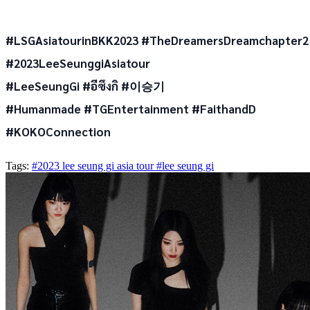
#LSGAsiatourinBKK2023 #TheDreamersDreamchapter2
#2023LeeSeunggiAsiatour
#LeeSeungGi #อีซึงกิ #이승기
#Humanmade #TGEntertainment #FaithandD
#KOKOConnection
Tags:
#2023 lee seung gi asia tour
#lee seung gi