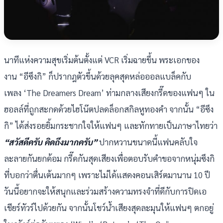
นาทีแห่งความสุขเริ่มต้นตั้งแต่ VCR เริ่มฉายขึ้น พระเอกของ
งาน “อีซึงกิ” ก็ปรากฎตัวขึ้นด้วยลุคสุดหล่อออลแบล็คกับ
เพลง ‘The Dreamers Dream’ ท่ามกลางเสียงกรี๊ดของแฟนๆ ใน
ฮอลล์ที่ถูกสะกดด้วยไฮโน๊ตปลดล็อกสกิลหูทองคำ จากนั้น “อีซึง
กิ” ได้ส่งรอยยิ้มกระชากใจให้แฟนๆ และทักทายเป็นภาษาไทยว่า
“สวัสดีครับ คิดถึงมากครับ”
ปากหวานขนาดนี้แฟนคลับใจ
ละลายกันยกด้อม กรี๊ดกันสุดเสียงเพื่อตอบรับคำขอจากหนุ่มซึงกิ
ที่บอกว่าตื่นเต้นมากๆ เพราะไม่ได้แสดงคอนเสิร์ตมานาน 10 ปี
วันนี้อยากจะให้สนุกและร่วมสร้างความทรงจำที่ดีกับการปิดเอ
เชียร์ทัวร์ไปด้วยกัน จากนั้นโชว์น้ำเสียงสุดละมุนให้แฟนๆ ตกอยู่