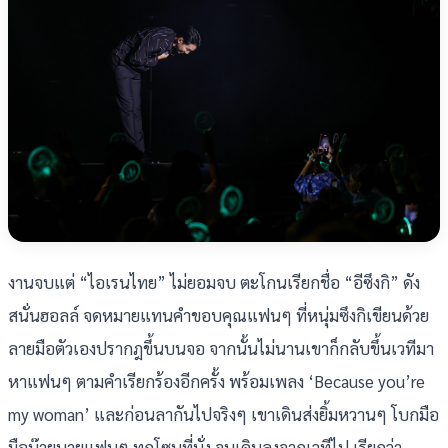
งานจบแต่ “ไอเรนไทย” ไม่ยอมจบ ตะโกนเรียกชื่อ “อีซึงกิ” ดัง
สนั่นฮอลล์ จดหมายแทนคำขอบคุณแฟนๆ ที่หนุ่มซึงกิเขียนด้วย
ลายมือตัวเองปรากฎขึ้นบนจอ จากนั้นไม่นานเขาก็กลับขึ้นเวทีมา
หาแฟนๆ ตามคำเรียกร้องอีกครั้ง พร้อมเพลง ‘Because you’re
my woman’ และก่อนลากันไปจริงๆ เขาเดินส่งยิ้มหวานๆ โบกมือ
มือบ๊ายบายแฟนๆ ทุกโซนที่นั่ง จนเดินลงจากเวทีไป เรียกว่า