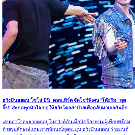
ฮวังมินฮยอน โซโล่ มินิ- คอนเสิร์ต จัดโชว์พิเศษ“โต๊ะริม” สุด
จึ้ง!! สะกดทุกหัวใจ ขอให้ฮวังโดอย่าป่วยเพื่อกลับมาเจอกันอีก
เล่นเอาใจละลายตกอยู่ในภวังค์กันเมื่อนักร้องหนุ่มผู้เพียบพร้อม
ด้วยรูปลักษณ์แถมภาพลักษณ์สุดละมุน ฮวังมินฮยอน ร่ายมนต์