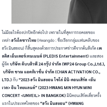
ไม่มีอะไรต้องปกปิดอีกต่อไป! เพราะในที่สุดการรอคอยของ
เหล่า
ฮวังโดชาวไทย
(Hwangdo : ชื่อเรียกกลุ่มแฟนคลับของ
ฮวัง มินฮยอน) ก็สิ้นสุดลงด้วยการประกาศข่าวดีจากต้นสังกัด
เพ
ลดิส เอ็นเตอร์เทนเมนต์ (PLEDIS Entertainment)
และสอง
ผู้จัด
บริษัท ดับบลิวพี 24 กรุ๊ป จำกัด (WP24 Group Co.,Ltd.),
บริษัท ชาณ แอคทิเวชั่น จำกัด (CHAN ACTIVATION CO.,
LTD.)
กับ
“2023 ฮวัง มินฮยอน โซโล่ มินิ-คอนเสิร์ต <อัน
เวล> อิน ไทยแลนด์” (2023 HWANG MIN HYUN MINI
CONCERT <UNVEIL> IN BANGKOK)
มินิคอนเสิร์ตเดี่ยวครั้ง
แรกในประเทศไทยของ
“ฮวัง มินฮยอน” (HWANG