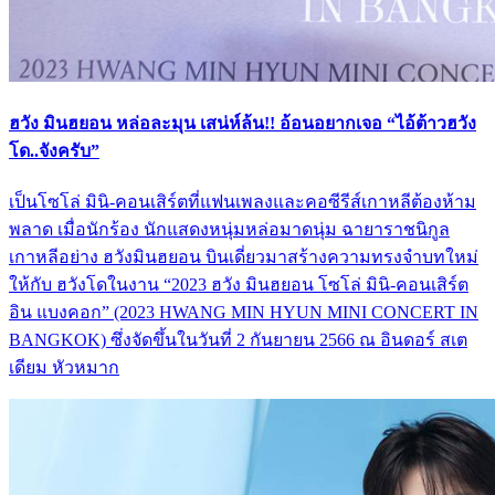
ฮวัง มินฮยอน หล่อละมุน เสน่ห์ล้น!! อ้อนอยากเจอ “ไอ้ต้าวฮวัง
โด..จังครับ”
เป็นโซโล่ มินิ-คอนเสิร์ตที่แฟนเพลงและคอซีรีส์เกาหลีต้องห้าม
พลาด เมื่อนักร้อง นักแสดงหนุ่มหล่อมาดนุ่ม ฉายาราชนิกูล
เกาหลีอย่าง ฮวังมินฮยอน บินเดี่ยวมาสร้างความทรงจำบทใหม่
ให้กับ ฮวังโดในงาน “2023 ฮวัง มินฮยอน โซโล่ มินิ-คอนเสิร์ต
อิน แบงคอก” (2023 HWANG MIN HYUN MINI CONCERT IN
BANGKOK) ซึ่งจัดขึ้นในวันที่ 2 กันยายน 2566 ณ อินดอร์ สเต
เดียม หัวหมาก