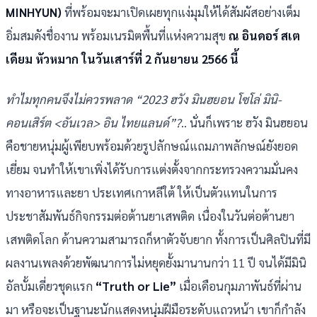
MINHYUN)
ที่พร้อมจะมาเปิดเผยทุกแง่มุมให้ได้สัมผัสอย่างเต็ม
อิ่มสมดังชื่องาน พร้อมเนรมิตพื้นที่แห่งความสุข
ณ อินดอร์ สเต
เดียม หัวหมาก ในวันเสาร์ที่ 2 กันยายน 2566 นี้
ทำไมทุกคนจึงไม่ควรพลาด “2023 ฮวัง มินฮยอน โซโล่ มินิ-
คอนเสิร์ต <อันเวล> อิน ไทยแลนด์”?
.. นั่นก็เพราะ ฮวัง มินฮยอน
คือชายหนุ่มผู้เพียบพร้อมด้วยรูปลักษณ์แถมภาพลักษณ์ยังยอด
เยี่ยม จนทำให้เขาเพิ่งได้รับการแต่งตั้งจากกระทรวงความมั่นคง
ทางอาหารและยา ประเทศเกาหลีใต้ ให้เป็นตัวแทนในการ
ประชาสัมพันธ์กิจกรรมต่อต้านยาเสพติด เนื่องในวันต่อต้านยา
เสพติดโลก ด้านความสามารถก็หาตัวจับยาก ทั้งการเป็นศิลปินที่มี
ผลงานเพลงด้วยพัฒนาการไม่หยุดยั้งมานานกว่า 11 ปี จนได้มีมินิ
อัลบั้มเดี่ยวชุดแรก
“Truth or Lie”
เมื่อเดือนกุมภาพันธ์ที่ผ่าน
มา หรือจะเป็นฐานะนักแสดงหนุ่มฝีมือระดับแถวหน้า เขาก็กำลัง