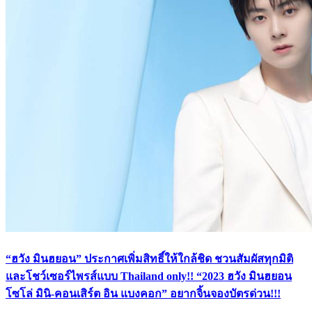
“ฮวัง มินฮยอน” ประกาศเพิ่มสิทธิ์ให้ใกล้ชิด ชวนสัมผัสทุกมิติ
และโชว์เซอร์ไพรส์แบบ Thailand only!! “2023 ฮวัง มินฮยอน
โซโล่ มินิ-คอนเสิร์ต อิน แบงคอก” อยากจิ้นจองบัตรด่วน!!!