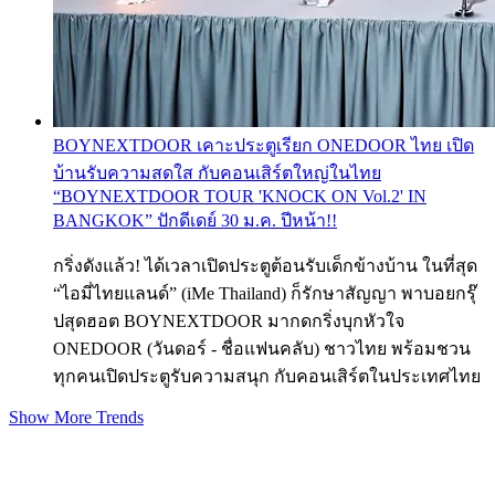
BOYNEXTDOOR เคาะประตูเรียก ONEDOOR ไทย เปิด
บ้านรับความสดใส กับคอนเสิร์ตใหญ่ในไทย
“BOYNEXTDOOR TOUR 'KNOCK ON Vol.2' IN
BANGKOK” ปักดีเดย์ 30 ม.ค. ปีหน้า!!
กริ่งดังแล้ว! ได้เวลาเปิดประตูต้อนรับเด็กข้างบ้าน ในที่สุด
“ไอมี่ไทยแลนด์” (iMe Thailand) ก็รักษาสัญญา พาบอยกรุ๊
ปสุดฮอต BOYNEXTDOOR มากดกริ่งบุกหัวใจ
ONEDOOR (วันดอร์ - ชื่อแฟนคลับ) ชาวไทย พร้อมชวน
ทุกคนเปิดประตูรับความสนุก กับคอนเสิร์ตในประเทศไทย
Show More Trends