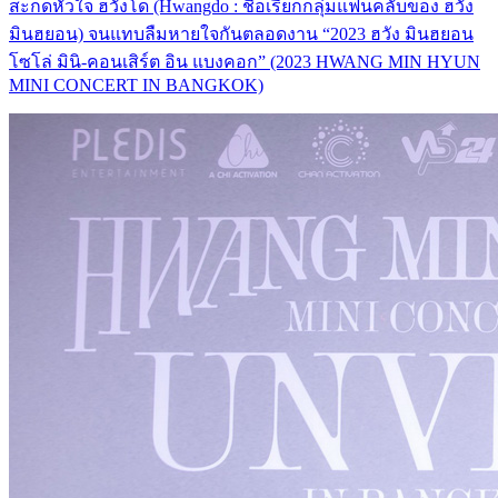
สะกดหัวใจ ฮวังโด (Hwangdo : ชื่อเรียกกลุ่มแฟนคลับของ ฮวัง
มินฮยอน) จนแทบลืมหายใจกันตลอดงาน “2023 ฮวัง มินฮยอน
โซโล่ มินิ-คอนเสิร์ต อิน แบงคอก” (2023 HWANG MIN HYUN
MINI CONCERT IN BANGKOK)