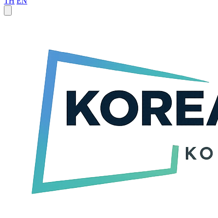
TH
EN