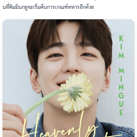
นที่คิมมินกยูจะเริ่มต้นการเกณฑ์ทหารอีกด้วย