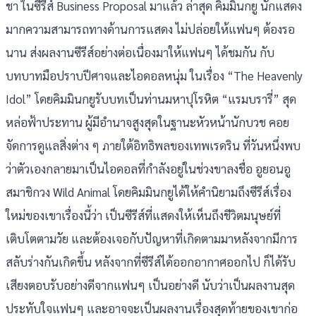
ชา ในซีรีส์ Business Proposal มาแล้ว ล่าสุด คิมมินกยู นักแสดง
มากความสามารถทางด้านการแสดง ไม่ปล่อยให้แฟนๆ ต้องรอ
นาน ส่งผลงานซีรีส์อย่างต่อเนื่องมาให้แฟนๆ ได้ชมกัน กับ
บทบาทมือปราบปีศาจและไอดอลหนุ่ม ในเรื่อง “The Heavenly
Idol” โดยคิมมินกยูรับบทเป็นท่านมหาปุโรหิต “แรมบรารี่” สุด
หล่อฟ้าประทาน ผู้มีอำนาจสูงสุดในฐานะหัวหน้านักบวช คอย
จัดการดูแลสิ่งต่าง ๆ ภายใต้อิทธิพลของเทพเรดริน ที่วันหนึ่งพบ
ว่าตัวเองกลายมาเป็นไอดอลที่กำลังอยู่ในช่วงขาลงชื่อ อูยอนอู
สมาชิกวง Wild Animal โดยคิมมินกยูได้ให้คำนิยามถึงซีรีส์เรื่อง
ใหม่ของเขาเรื่องนี้ว่า เป็นซีรีส์ที่แสดงให้เห็นถึงชีวิตมนุษย์ที่
เติบโตตามวัย และต้องเจอกับปัญหาที่เกิดตามมาหลังจากมีการ
สลับร่างกันเกิดขึ้น หลังจากที่ซีรีส์ได้ออกอากาศออกไป ก็ได้รับ
เสียงตอบรับอย่างดีจากแฟนๆ เป็นอย่างดี นับว่าเป็นผลงานสุด
ประทับใจแฟนๆ และอาจจะเป็นผลงานเรื่องสุดท้ายของเขาก่อ