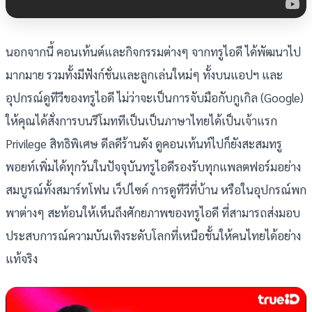
นอกจากนี้ คอนเท้นต์และกิจกรรมต่างๆ จากทรูไอดี ได้พัฒนาไป
มากมาย รวมทั้งมีฟังก์ชั่นและลูกเล่นใหม่ๆ ทั้งบนแอปฯ และ
อุปกรณ์ดูทีวีของทรูไอดี ไม่ว่าจะเป็นการจับมือกับกูเกิล (Google)
ให้คุณได้สั่งการบนรีโมททีเป็นเป็นภาษาไทยได้เป็นเจ้าแรก
Privilege สิทธิพิเศษ ดีลดีร้านดัง ดูคอนเท้นท์ไปก็ยังสะสมทรู
พอยท์เพิ่มได้ทุกวันในปัจจุบันทรูไอดีรองรับทุกแพลตฟอร์มอย่าง
สมบูรณ์ทั้งสมาร์ทโฟน เว็ปไซด์ การดูทีวีที่บ้าน หรือในอุปกรณ์พก
พาต่างๆ สะท้อนให้เห็นถึงศักยภาพของทรูไอดี ที่สามารถส่งมอบ
ประสบการณ์ความบันเทิงระดับโลกที่เหนือชั้นให้คนไทยได้อย่าง
แท้จริง