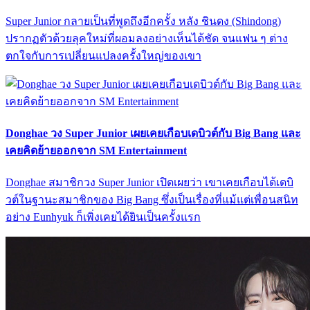
Super Junior กลายเป็นที่พูดถึงอีกครั้ง หลัง ชินดง (Shindong)
ปรากฏตัวด้วยลุคใหม่ที่ผอมลงอย่างเห็นได้ชัด จนแฟน ๆ ต่าง
ตกใจกับการเปลี่ยนแปลงครั้งใหญ่ของเขา
Donghae วง Super Junior เผยเคยเกือบเดบิวต์กับ Big Bang และ
เคยคิดย้ายออกจาก SM Entertainment
Donghae สมาชิกวง Super Junior เปิดเผยว่า เขาเคยเกือบได้เดบิ
วต์ในฐานะสมาชิกของ Big Bang ซึ่งเป็นเรื่องที่แม้แต่เพื่อนสนิท
อย่าง Eunhyuk ก็เพิ่งเคยได้ยินเป็นครั้งแรก