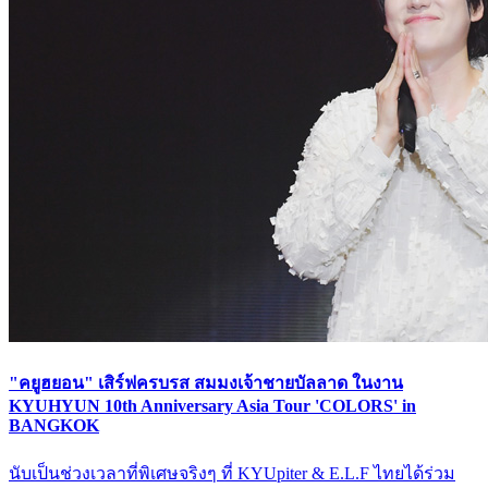
"คยูฮยอน" เสิร์ฟ​ครบรส สมมงเจ้าชายบัลลาด ในงาน
KYUHYUN 10th Anniversary Asia Tour 'COLORS' in
BANGKOK
นับเป็นช่วงเวลาที่พิเศษจริงๆ ที่ KYUpiter & E.L.F ไทยได้ร่วม