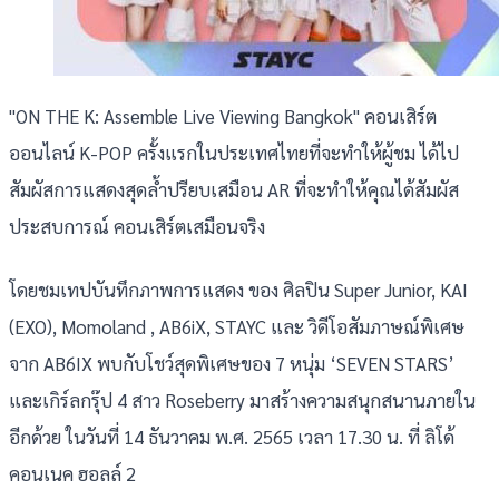
"ON THE K: Assemble Live Viewing Bangkok" คอนเสิร์ต
ออนไลน์ K-POP ครั้งแรกในประเทศไทยที่จะทำให้ผู้ชม ได้ไป
สัมผัสการแสดงสุดล้ำปรียบเสมือน AR ที่จะทำให้คุณได้สัมผัส
ประสบการณ์ คอนเสิร์ตเสมือนจริง
โดยชมเทปบันทึกภาพการแสดง ของ ศิลปิน Super Junior, KAI
(EXO), Momoland , AB6iX, STAYC และ วิดีโอสัมภาษณ์พิเศษ
จาก AB6IX พบกับโชว์สุดพิเศษของ 7 หนุ่ม ‘SEVEN STARS’
และเกิร์ลกรุ๊ป 4 สาว Roseberry มาสร้างความสนุกสนานภายใน
อีกด้วย ในวันที่ 14 ธันวาคม พ.ศ. 2565 เวลา 17.30 น. ที่ ลิโด้
คอนเนค ฮอลล์ 2