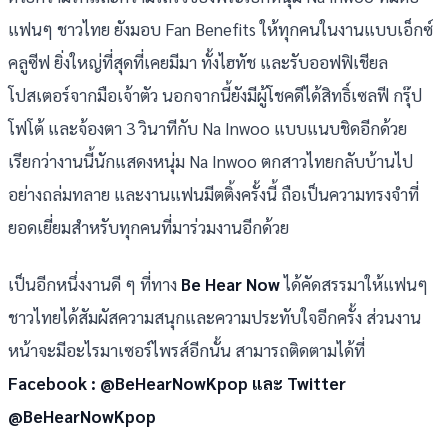
แฟนๆ ชาวไทย ยังมอบ Fan Benefits ให้ทุกคนในงานแบบเอ็กซ์
คลูซีฟ ยิ่งใหญ่ที่สุดที่เคยมีมา ทั้งไฮทัช และรับออฟฟิเชียล
โปสเตอร์จากมือเจ้าตัว นอกจากนี้ยังมีผู้โชคดีได้สิทธิ์เซลฟี กรุ๊ป
โฟโต้ และจ้องตา 3 วินาทีกับ Na Inwoo แบบแนบชิดอีกด้วย
เรียกว่างานนี้นักแสดงหนุ่ม Na Inwoo ตกสาวไทยกลับบ้านไป
อย่างถล่มทลาย และงานแฟนมีตติ้งครั้งนี้ ถือเป็นความทรงจำที่
ยอดเยี่ยมสำหรับทุกคนที่มาร่วมงานอีกด้วย
เป็นอีกหนึ่งงานดี ๆ ที่ทาง
Be Hear Now
ได้คัดสรรมาให้แฟนๆ
ชาวไทยได้สัมผัสความสนุกและความประทับใจอีกครั้ง ส่วนงาน
หน้าจะมีอะไรมาเซอร์ไพรส์อีกนั้น สามารถติดตามได้ที่
Facebook : @BeHearNowKpop และ Twitter
@BeHearNowKpop