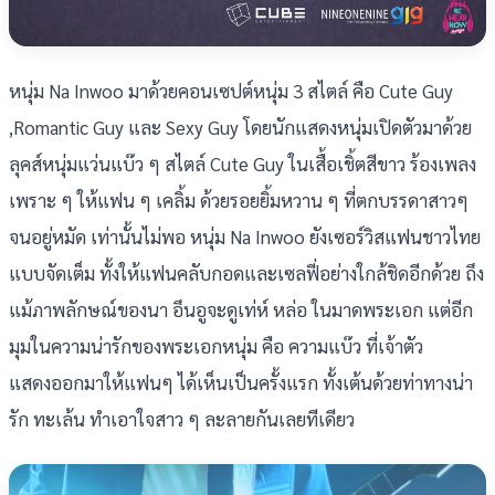
หนุ่ม Na Inwoo มาด้วยคอนเซปต์หนุ่ม 3 สไตล์ คือ Cute Guy
,Romantic Guy และ Sexy Guy โดยนักแสดงหนุ่มเปิดตัวมาด้วย
ลุคส์หนุ่มแว่นแบ๊ว ๆ สไตล์ Cute Guy ในเสื้อเชิ้ตสีขาว ร้องเพลง
เพราะ ๆ ให้แฟน ๆ เคลิ้ม ด้วยรอยยิ้มหวาน ๆ ที่ตกบรรดาสาวๆ
จนอยู่หมัด เท่านั้นไม่พอ หนุ่ม Na Inwoo ยังเซอร์วิสแฟนชาวไทย
แบบจัดเต็ม ทั้งให้แฟนคลับกอดและเซลฟี่อย่างใกล้ชิดอีกด้วย ถึง
แม้ภาพลักษณ์ของนา อึนอูจะดูเท่ห์ หล่อ ในมาดพระเอก แต่อีก
มุมในความน่ารักของพระเอกหนุ่ม คือ ความแบ๊ว ที่เจ้าตัว
แสดงออกมาให้แฟนๆ ได้เห็นเป็นครั้งแรก ทั้งเต้นด้วยท่าทางน่า
รัก ทะเล้น ทำเอาใจสาว ๆ ละลายกันเลยทีเดียว