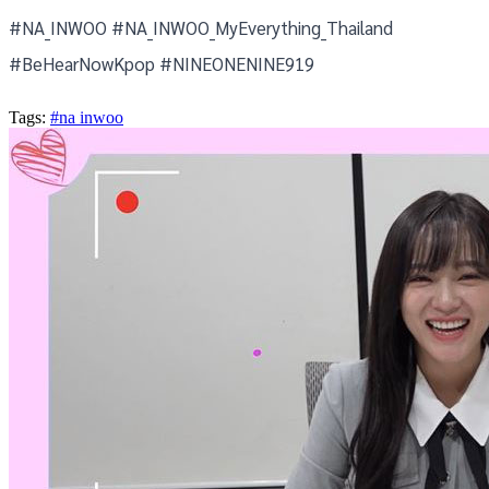
#NA_INWOO #NA_INWOO_MyEverything_Thailand
#BeHearNowKpop #NINEONENINE919
Tags:
#na inwoo