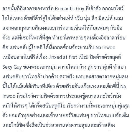
จากนั้นก็ถึงเวลาของพาร์ท Romantic Guy ที่เจ้าตัว ออกมาโชว์
โซโล่เพลง ด้วยกีต้าร์คู่ใจได้อย่างเท่ห์ ขรึม นุ่ม ลึก มีสเน่ห์ แถม
แจกดอกกุหลาบสีแดงและการ์ดลายเซ็นต์ให้กับแฟนๆ กับมือ
ด้วย แต่ที่เซอร์ไพรส์ที่สุด ทำเอาใครหลายๆคนต้องอิจฉาตาร้อน
คือ แฟนคลับผู้โชคดี ได้นั่งกอดซ้อนจักรยานกับ Na Inwoo
เหมือนฉากในซีรีส์เรื่อง Jinxed at first เป๊ะ!! ปิดท้ายด้วยลุคส์
Sexy Guy ของพระเอกหนุ่ม ความไหล่กว้าง สูง ขาว หุ่นดี ทำเอา
แฟนคลับชาวไทยอ้าปากค้าง ตราตรึง แทบละสายตาจากหนุ่มคน
นี้ไม่ได้แม้แต้สักวินาทีเดียว ด้วยสรีระอันแข็งแรงและเซ็กซี่นี้ Na
Inwoo ก็ขอโชว์ความฟิตด้วยการประลองชู้ตบาสและโชว์พลัง
หมัดให้สาวๆ ได้กรี๊ดสนั่นสตูดิโอ เรียกว่างานนี้พระเอกหนุ่มทุ่มสุด
ตัว ยอมทำทุกอย่างและเข้าหาเซอร์วิสแฟนๆ ชาวไทยแบบจัดเต็ม
และใกล้ชิด ซึ่งถือเป็นช่วงเวลาแห่งความสุขและสร้างเสียง