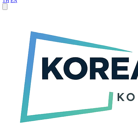
TH
EN