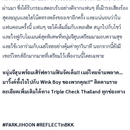
ผ่านมา ซึ่งได้รับกระแสตอบรับอย่างดีจากแฟนๆ ที่เฝ้ารอเสียงร้อง
สุดละมุนและไฮโน้ตทรงพลังของเขาอีกครั้ง และแน่นอนว่าใน
แฟนคอนครั้งนี้ แฟนๆ จะได้เต็มอิ่มกับเพลงฮิต สนุกไปกับโชว์
และใจฟูกับโมเมนต์สุดพิเศษที่หนุ่มจีฮุนเตรียมมามอบความสุข
และใช้เวลาร่วมกับเมย์ไทยอย่างคุ้มค่าทุกวินาที นอกจากนี้ยังมี
เซอร์ไพรส์อีกมากมายที่เตรียมไว้เพื่องานนี้โดยเฉพาะ
หนุ่มจีฮุนพร้อมเสิร์ฟความฟินจัดเต็ม!! เมย์ไทยห้ามพลาด…
มาวิ้งค์ทั้งใจไปกับ Wink Boy ของพวกคุณ!!” ติดตามราย
ละเอียดเพิ่มเติมได้ทาง Triple Check Thailand ทุกช่องทาง
#PARKJIHOON #REFLECTinBKK