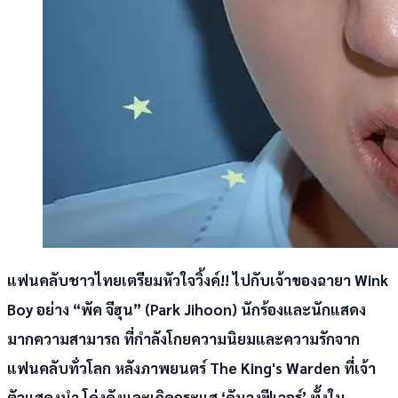
แฟนคลับชาวไทยเตรียมหัวใจวิ้งค์!! ไปกับเจ้าของฉายา Wink
Boy อย่าง
“พัค จีฮุน” (Park Jihoon)
นักร้องและนักแสดง
มากความสามารถ ที่กำลังโกยความนิยมและความรักจาก
แฟนคลับทั่วโลก หลังภาพยนตร์ The King's Warden ที่เจ้า
ตัวแสดงนำ โด่งดังและเกิดกระแส ‘ดันจงฟีเวอร์’ ทั้งใน