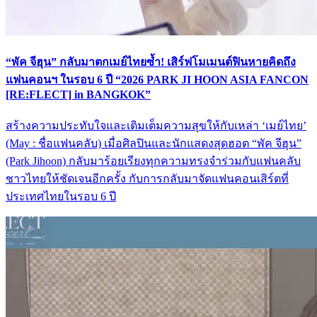
“พัค จีฮุน” กลับมาตกเมย์ไทยซ้ำ! เสิร์ฟโมเมนต์ฟินหายคิดถึง
แฟนคอนฯ ในรอบ 6 ปี “2026 PARK JI HOON ASIA FANCON
[RE:FLECT] in BANGKOK”
สร้างความประทับใจและเติมเต็มความสุขให้กับเหล่า ‘เมย์ไทย’
(May : ชื่อแฟนคลับ) เมื่อศิลปินและนักแสดงสุดฮอต “พัค จีฮุน”
(Park Jihoon) กลับมาร้อยเรียงทุกความทรงจำร่วมกับแฟนคลับ
ชาวไทยให้ชัดเจนอีกครั้ง กับการกลับมาจัดแฟนคอนเสิร์ตที่
ประเทศไทยในรอบ 6 ปี