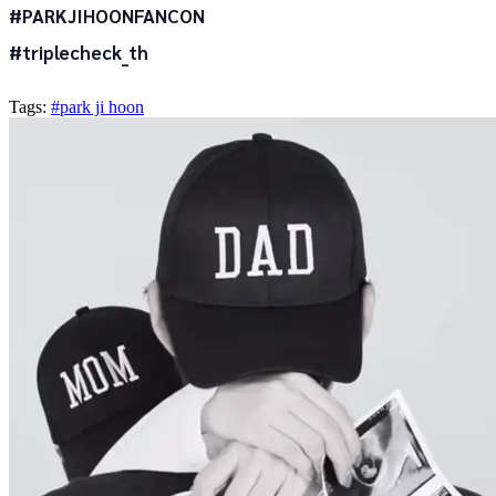
#PARKJIHOONFANCON
#triplecheck_th
Tags:
#park ji hoon