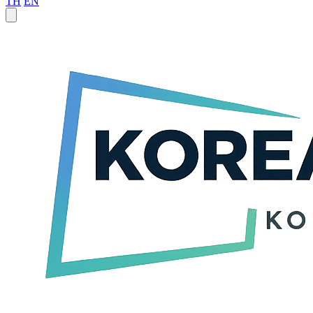
TH
EN