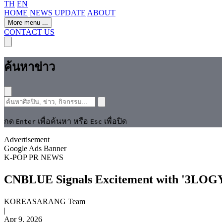
TH
EN
HOME
NEWS UPDATE
ABOUT
More menu
...
CONTACT US
ค้นหาข่าว
กด
เพื่อค้นหา หรือ
เพื่อปิด
Enter
Esc
Advertisement
Google Ads Banner
K-POP
PR NEWS
CNBLUE Signals Excitement with '3LOGY'
KOREASARANG Team
|
Apr 9, 2026