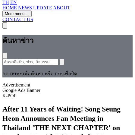
TH
EN
HOME
NEWS UPDATE
ABOUT
More menu
...
CONTACT US
ค้นหาข่าว
กด
เพื่อค้นหา หรือ
เพื่อปิด
Enter
Esc
Advertisement
Google Ads Banner
K-POP
After 11 Years of Waiting! Song Seung
Heon Announces Fan Meeting in
Thailand 'THE NEXT CHAPTER' on