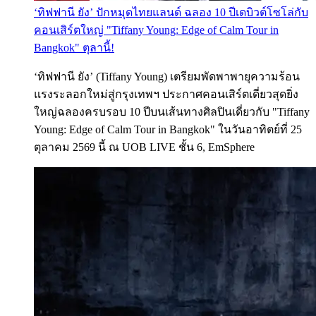
‘ทิฟฟานี ยัง’ ปักหมุดไทยแลนด์ ฉลอง 10 ปีเดบิวต์โซโล่กับ
คอนเสิร์ตใหญ่ "Tiffany Young: Edge of Calm Tour in
Bangkok" ตุลานี้!
‘ทิฟฟานี ยัง’ (Tiffany Young) เตรียมพัดพาพายุความร้อน
แรงระลอกใหม่สู่กรุงเทพฯ ประกาศคอนเสิร์ตเดี่ยวสุดยิ่ง
ใหญ่ฉลองครบรอบ 10 ปีบนเส้นทางศิลปินเดี่ยวกับ "Tiffany
Young: Edge of Calm Tour in Bangkok" ในวันอาทิตย์ที่ 25
ตุลาคม 2569 นี้ ณ UOB LIVE ชั้น 6, EmSphere