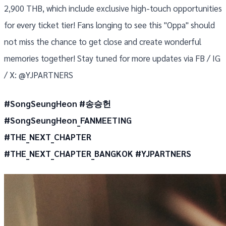
2,900 THB, which include exclusive high-touch opportunities
for every ticket tier! Fans longing to see this "Oppa" should
not miss the chance to get close and create wonderful
memories together! Stay tuned for more updates via FB / IG
/ X: @YJPARTNERS
#SongSeungHeon #송승헌
#SongSeungHeon_FANMEETING
#THE_NEXT_CHAPTER
#THE_NEXT_CHAPTER_BANGKOK #YJPARTNERS