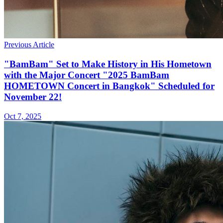
Previous Article
"BamBam" Set to Make History in His Hometown
with the Major Concert "2025 BamBam
HOMETOWN Concert in Bangkok" Scheduled for
November 22!
Oct 7, 2025