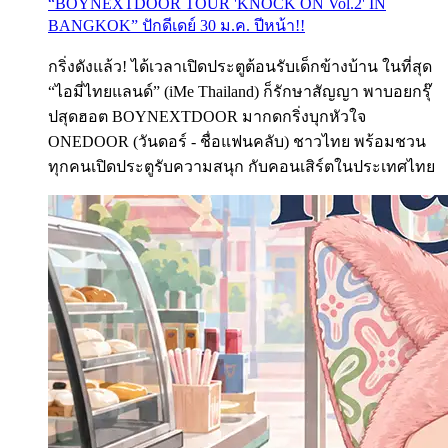
“BOYNEXTDOOR TOUR 'KNOCK ON Vol.2' IN
BANGKOK” ปักดีเดย์ 30 ม.ค. ปีหน้า!!
กริ่งดังแล้ว! ได้เวลาเปิดประตูต้อนรับเด็กข้างบ้าน ในที่สุด
“ไอมี่ไทยแลนด์” (iMe Thailand) ก็รักษาสัญญา พาบอยกรุ๊
ปสุดฮอต BOYNEXTDOOR มากดกริ่งบุกหัวใจ
ONEDOOR (วันดอร์ - ชื่อแฟนคลับ) ชาวไทย พร้อมชวน
ทุกคนเปิดประตูรับความสนุก กับคอนเสิร์ตในประเทศไทย