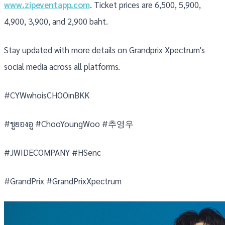
www.zipeventapp.com
. Ticket prices are 6,500, 5,900,
4,900, 3,900, and 2,900 baht.
Stay updated with more details on Grandprix Xpectrum's
social media across all platforms.
#CYWwhoisCHOOinBKK
#ชูยองอู #ChooYoungWoo #추영우
#JWIDECOMPANY #HSenc
#GrandPrix #GrandPrixXpectrum