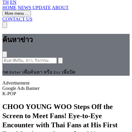
TH
EN
HOME
NEWS UPDATE
ABOUT
More menu
...
CONTACT US
ค้นหาข่าว
กด
เพื่อค้นหา หรือ
เพื่อปิด
Enter
Esc
Advertisement
Google Ads Banner
K-POP
CHOO YOUNG WOO Steps Off the
Screen to Meet Fans! Eye-to-Eye
Encounter with Thai Fans at His First