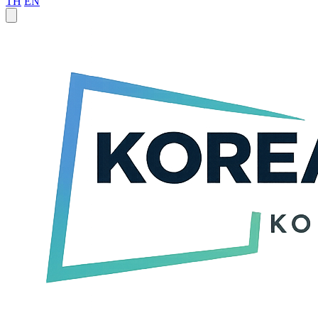
TH
EN