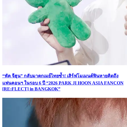
“พัค จีฮุน” กลับมาตกเมย์ไทยซ้ำ! เสิร์ฟโมเมนต์ฟินหายคิดถึง
แฟนคอนฯ ในรอบ 6 ปี “2026 PARK JI HOON ASIA FANCON
[RE:FLECT] in BANGKOK”