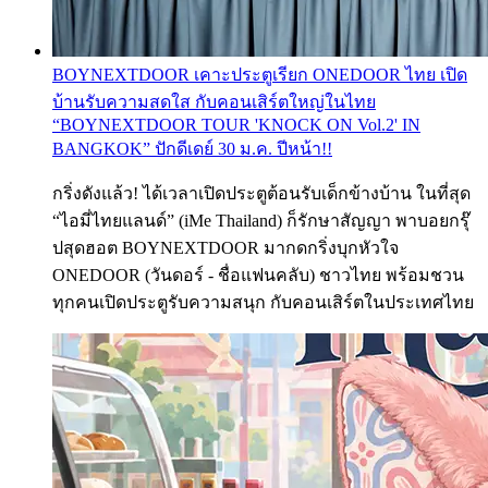
BOYNEXTDOOR เคาะประตูเรียก ONEDOOR ไทย เปิด
บ้านรับความสดใส กับคอนเสิร์ตใหญ่ในไทย
“BOYNEXTDOOR TOUR 'KNOCK ON Vol.2' IN
BANGKOK” ปักดีเดย์ 30 ม.ค. ปีหน้า!!
กริ่งดังแล้ว! ได้เวลาเปิดประตูต้อนรับเด็กข้างบ้าน ในที่สุด
“ไอมี่ไทยแลนด์” (iMe Thailand) ก็รักษาสัญญา พาบอยกรุ๊
ปสุดฮอต BOYNEXTDOOR มากดกริ่งบุกหัวใจ
ONEDOOR (วันดอร์ - ชื่อแฟนคลับ) ชาวไทย พร้อมชวน
ทุกคนเปิดประตูรับความสนุก กับคอนเสิร์ตในประเทศไทย