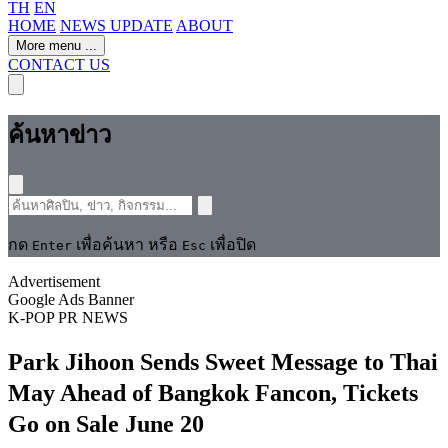
TH
EN
HOME
NEWS UPDATE
ABOUT
More menu
...
CONTACT US
ค้นหาข่าว
กด
เพื่อค้นหา หรือ
เพื่อปิด
Enter
Esc
Advertisement
Google Ads Banner
K-POP
PR NEWS
Park Jihoon Sends Sweet Message to Thai
May Ahead of Bangkok Fancon, Tickets
Go on Sale June 20