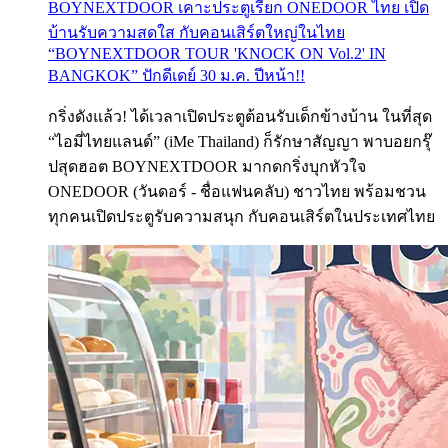
BOYNEXTDOOR เคาะประตูเรียก ONEDOOR ไทย เปิด
บ้านรับความสดใส กับคอนเสิร์ตใหญ่ในไทย
“BOYNEXTDOOR TOUR 'KNOCK ON Vol.2' IN
BANGKOK” ปักดีเดย์ 30 ม.ค. ปีหน้า!!
กริ่งดังแล้ว! ได้เวลาเปิดประตูต้อนรับเด็กข้างบ้าน ในที่สุด
“ไอมี่ไทยแลนด์” (iMe Thailand) ก็รักษาสัญญา พาบอยกรุ๊
ปสุดฮอต BOYNEXTDOOR มากดกริ่งบุกหัวใจ
ONEDOOR (วันดอร์ - ชื่อแฟนคลับ) ชาวไทย พร้อมชวน
ทุกคนเปิดประตูรับความสนุก กับคอนเสิร์ตในประเทศไทย