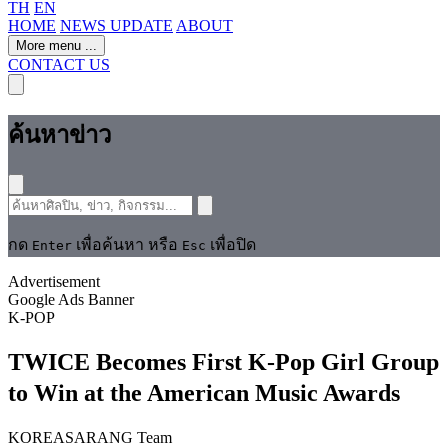
TH
EN
HOME
NEWS UPDATE
ABOUT
More menu
...
CONTACT US
ค้นหาข่าว
กด
เพื่อค้นหา หรือ
เพื่อปิด
Enter
Esc
Advertisement
Google Ads Banner
K-POP
TWICE Becomes First K-Pop Girl Group
to Win at the American Music Awards
KOREASARANG Team