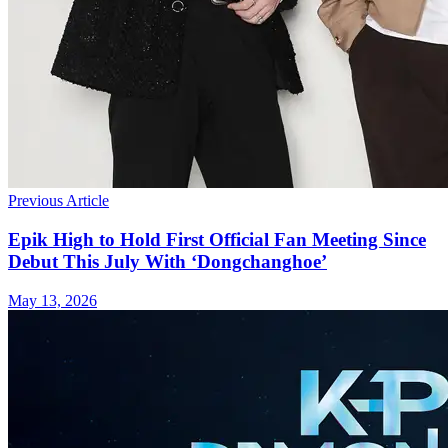
Previous Article
Epik High to Hold First Official Fan Meeting Since
Debut This July With ‘Dongchanghoe’
May 13, 2026