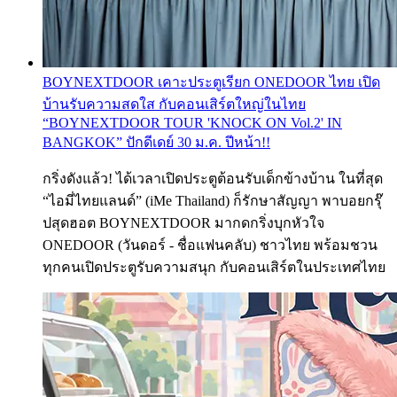
BOYNEXTDOOR เคาะประตูเรียก ONEDOOR ไทย เปิด
บ้านรับความสดใส กับคอนเสิร์ตใหญ่ในไทย
“BOYNEXTDOOR TOUR 'KNOCK ON Vol.2' IN
BANGKOK” ปักดีเดย์ 30 ม.ค. ปีหน้า!!
กริ่งดังแล้ว! ได้เวลาเปิดประตูต้อนรับเด็กข้างบ้าน ในที่สุด
“ไอมี่ไทยแลนด์” (iMe Thailand) ก็รักษาสัญญา พาบอยกรุ๊
ปสุดฮอต BOYNEXTDOOR มากดกริ่งบุกหัวใจ
ONEDOOR (วันดอร์ - ชื่อแฟนคลับ) ชาวไทย พร้อมชวน
ทุกคนเปิดประตูรับความสนุก กับคอนเสิร์ตในประเทศไทย