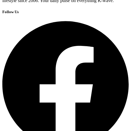
lifestyle since 2006. Your daily pulse on everything K-wave.
Follow Us