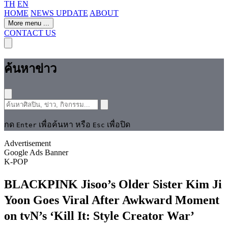
TH
EN
HOME
NEWS UPDATE
ABOUT
More menu
...
CONTACT US
ค้นหาข่าว
กด
เพื่อค้นหา หรือ
เพื่อปิด
Enter
Esc
Advertisement
Google Ads Banner
K-POP
BLACKPINK Jisoo’s Older Sister Kim Ji
Yoon Goes Viral After Awkward Moment
on tvN’s ‘Kill It: Style Creator War’