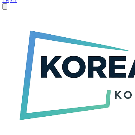
TH
EN