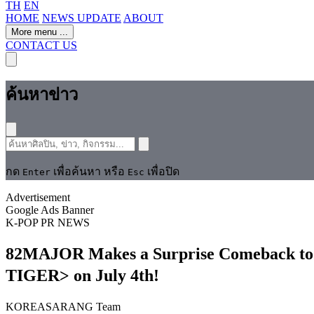
TH
EN
HOME
NEWS UPDATE
ABOUT
More menu
...
CONTACT US
ค้นหาข่าว
กด
เพื่อค้นหา หรือ
เพื่อปิด
Enter
Esc
Advertisement
Google Ads Banner
K-POP
PR NEWS
82MAJOR Makes a Surprise Comeback to T
TIGER> on July 4th!
KOREASARANG Team