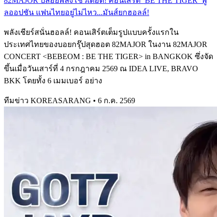
82MAJOR ปล่อยพลังโชว์เดือด! คอนเสิร์ต ‘BE THE TIGER’ ฟู
ลออปชัน แฟนไทยอยู่ไม่ไหว...มันส์ยกฮอลล์!
พลังเชียร์สนั่นฮอลล์! คอนเสิร์ตเต็มรูปแบบครั้งแรกใน
ประเทศไทยของบอยกรุ๊ปสุดฮอต 82MAJOR ในงาน 82MAJOR
CONCERT <BEBEOM : BE THE TIGER> in BANGKOK ซึ่งจัด
ขึ้นเมื่อวันเสาร์ที่ 4 กรกฎาคม 2569 ณ IDEA LIVE, BRAVO
BKK โดยทั้ง 6 เมมเบอร์ อย่าง
ทีมข่าว KOREASARANG
•
6 ก.ค. 2569