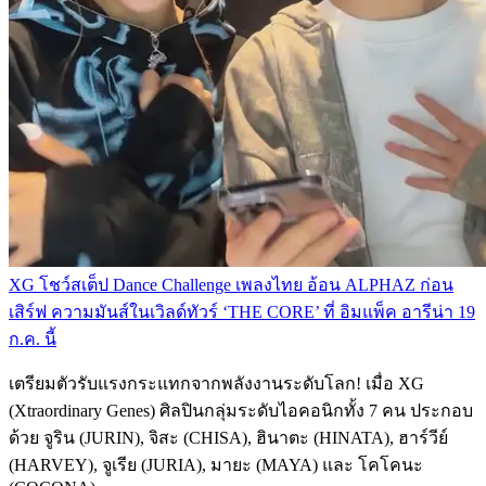
XG โชว์สเต็ป Dance Challenge เพลงไทย อ้อน ALPHAZ ก่อน
เสิร์ฟ ความมันส์ในเวิลด์ทัวร์ ‘THE CORE’ ที่ อิมแพ็ค อารีน่า 19
ก.ค. นี้
เตรียมตัวรับแรงกระแทกจากพลังงานระดับโลก! เมื่อ XG
(Xtraordinary Genes) ศิลปินกลุ่มระดับไอคอนิกทั้ง 7 คน ประกอบ
ด้วย จูริน (JURIN), จิสะ (CHISA), ฮินาตะ (HINATA), ฮาร์วีย์
(HARVEY), จูเรีย (JURIA), มายะ (MAYA) และ โคโคนะ