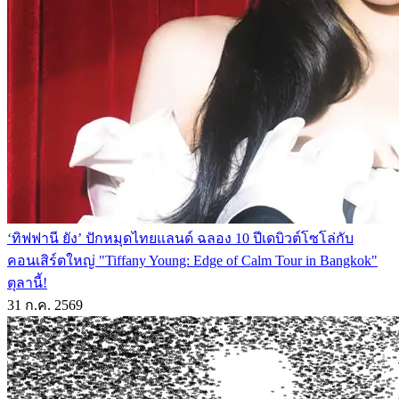
‘ทิฟฟานี ยัง’ ปักหมุดไทยแลนด์ ฉลอง 10 ปีเดบิวต์โซโล่กับ
คอนเสิร์ตใหญ่ "Tiffany Young: Edge of Calm Tour in Bangkok"
ตุลานี้!
31 ก.ค. 2569