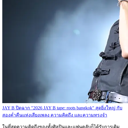
JAY B ปิดฉาก "2026 JAY B tape: roots bangkok" สุดยิ่งใหญ่ กับ
สองค่ำคืนแห่งเสียงเพลง ความคิดถึง และความทรงจำ
ในที่สุดความคิดถึงของทั้งศิลปินและแฟนคลับก็ได้รับการเติม