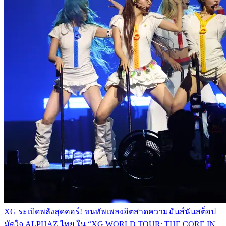
XG ระเบิดพลังสุดคอร์! ขนทัพเพลงฮิตสาดความมันส์นันสต็อป
มัดใจ ALPHAZ ไทย ใน “XG WORLD TOUR: THE CORE IN