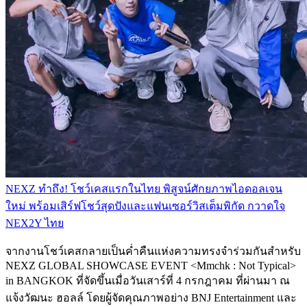
NEXZ ทำถึง! โชว์เคสแรกในไทย พิสูจน์ศักยภาพไอดอลเจน
ใหม่ พร้อมเสิร์ฟโชว์สุดปังและแฟนเซอร์วิสเต็มพิกัด กวาดใจ
NEX2Y ไทย
จากงานโชว์เคสกลายเป็นค่ำคืนแห่งความทรงจำร่วมกันสำหรับ
NEXZ GLOBAL SHOWCASE EVENT <Mmchk : Not Typical>
in BANGKOK ที่จัดขึ้นเมื่อวันเสาร์ที่ 4 กรกฎาคม ที่ผ่านมา ณ
แจ้งวัฒนะ ฮอลล์ โดยผู้จัดคุณภาพอย่าง BNJ Entertainment และ