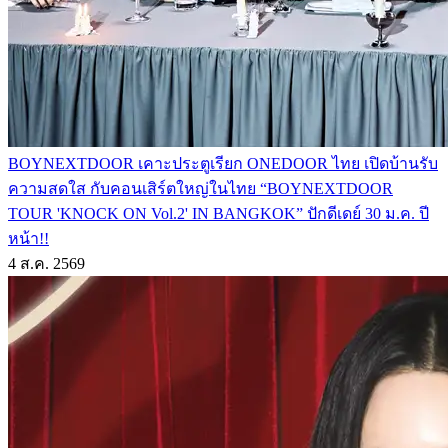
BOYNEXTDOOR เคาะประตูเรียก ONEDOOR ไทย เปิดบ้านรับ
ความสดใส กับคอนเสิร์ตใหญ่ในไทย “BOYNEXTDOOR
TOUR 'KNOCK ON Vol.2' IN BANGKOK” ปักดีเดย์ 30 ม.ค. ปี
หน้า!!
4 ส.ค. 2569