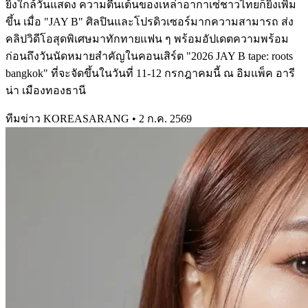
ยิ่งใกล้วันแสดง ความตื่นเต้นของเหล่าอากาเซ่ชาวไทยก็ยิ่งเพิ่ม
ขึ้น เมื่อ "JAY B" ศิลปินและโปรดิวเซอร์มากความสามารถ ส่ง
คลิปวิดีโอสุดพิเศษมาทักทายแฟน ๆ พร้อมอัปเดตความพร้อม
ก่อนถึงวันนัดหมายสำคัญในคอนเสิร์ต "2026 JAY B tape: roots
bangkok" ที่จะจัดขึ้นในวันที่ 11-12 กรกฎาคมนี้ ณ อิมแพ็ค อารี
น่า เมืองทองธานี
ทีมข่าว KOREASARANG
•
2 ก.ค. 2569