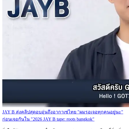
JAY B ส่งคลิปสุดอบอุ่นถึงอากาเซ่ไทย "ผมรอเจอทุกคนอยู่นะ"
ก่อนเจอกันใน "2026 JAY B tape: roots bangkok"