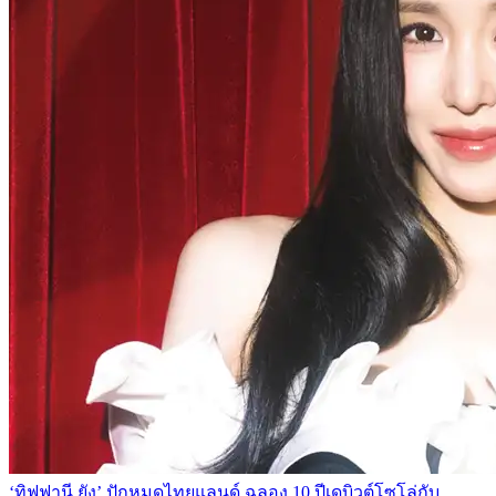
‘ทิฟฟานี ยัง’ ปักหมุดไทยแลนด์ ฉลอง 10 ปีเดบิวต์โซโล่กับ