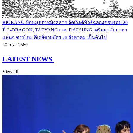
BIGBANG ปักหมุดราชมังคลาฯ จัดเวิลด์ทัวร์ฉลองครบรอบ 20
ปี G-DRAGON, TAEYANG และ DAESUNG เตรียมกลับมาหา
แฟนๆ ชาวไทย ดีเดย์ขายบัตร 28 สิงหาคม เป็นต้นไป
30 ก.ค. 2569
LATEST NEWS
View all