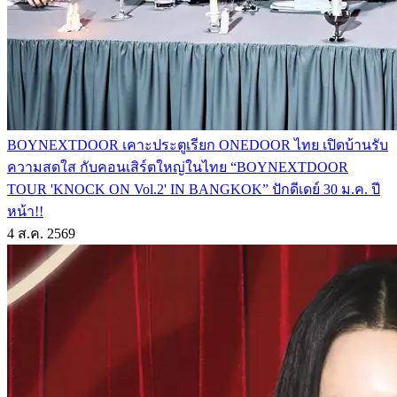
BOYNEXTDOOR เคาะประตูเรียก ONEDOOR ไทย เปิดบ้านรับ
ความสดใส กับคอนเสิร์ตใหญ่ในไทย “BOYNEXTDOOR
TOUR 'KNOCK ON Vol.2' IN BANGKOK” ปักดีเดย์ 30 ม.ค. ปี
หน้า!!
4 ส.ค. 2569