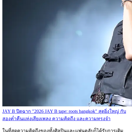
JAY B ปิดฉาก "2026 JAY B tape: roots bangkok" สุดยิ่งใหญ่ กับ
สองค่ำคืนแห่งเสียงเพลง ความคิดถึง และความทรงจำ
ในที่สุดความคิดถึงของทั้งศิลปินและแฟนคลับก็ได้รับการเติม