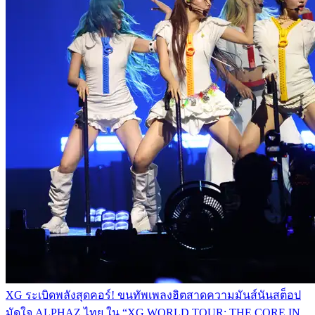
XG ระเบิดพลังสุดคอร์! ขนทัพเพลงฮิตสาดความมันส์นันสต็อป
มัดใจ ALPHAZ ไทย ใน “XG WORLD TOUR: THE CORE IN