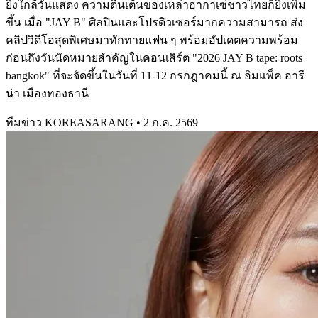
ยิ่งใกล้วันแสดง ความตื่นเต้นของเหล่าอากาเซ่ชาวไทยก็ยิ่งเพิ่ม
ขึ้น เมื่อ "JAY B" ศิลปินและโปรดิวเซอร์มากความสามารถ ส่ง
คลิปวิดีโอสุดพิเศษมาทักทายแฟน ๆ พร้อมอัปเดตความพร้อม
ก่อนถึงวันนัดหมายสำคัญในคอนเสิร์ต "2026 JAY B tape: roots
bangkok" ที่จะจัดขึ้นในวันที่ 11-12 กรกฎาคมนี้ ณ อิมแพ็ค อารี
น่า เมืองทองธานี
ทีมข่าว KOREASARANG
•
2 ก.ค. 2569