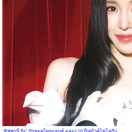
‘ทิฟฟานี ยัง’ ปักหมุดไทยแลนด์ ฉลอง 10 ปีเดบิวต์โซโล่กับ