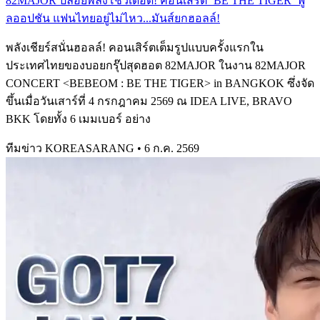
82MAJOR ปล่อยพลังโชว์เดือด! คอนเสิร์ต ‘BE THE TIGER’ ฟู
ลออปชัน แฟนไทยอยู่ไม่ไหว...มันส์ยกฮอลล์!
พลังเชียร์สนั่นฮอลล์! คอนเสิร์ตเต็มรูปแบบครั้งแรกใน
ประเทศไทยของบอยกรุ๊ปสุดฮอต 82MAJOR ในงาน 82MAJOR
CONCERT <BEBEOM : BE THE TIGER> in BANGKOK ซึ่งจัด
ขึ้นเมื่อวันเสาร์ที่ 4 กรกฎาคม 2569 ณ IDEA LIVE, BRAVO
BKK โดยทั้ง 6 เมมเบอร์ อย่าง
ทีมข่าว KOREASARANG
•
6 ก.ค. 2569