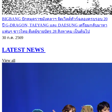
BIGBANG ปักหมุดราชมังคลาฯ จัดเวิลด์ทัวร์ฉลองครบรอบ 20
ปี G-DRAGON, TAEYANG และ DAESUNG เตรียมกลับมาหา
แฟนๆ ชาวไทย ดีเดย์ขายบัตร 28 สิงหาคม เป็นต้นไป
30 ก.ค. 2569
LATEST NEWS
View all