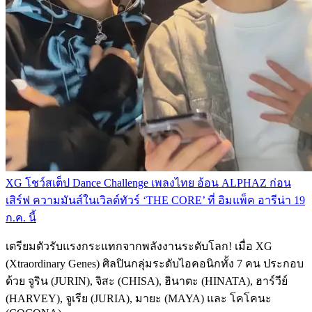
XG โชว์สเต็ป Dance Challenge เพลงไทย อ้อน ALPHAZ ก่อน
เสิร์ฟ ความมันส์ในเวิลด์ทัวร์ ‘THE CORE’ ที่ อิมแพ็ค อารีน่า 19
ก.ค. นี้
เตรียมตัวรับแรงกระแทกจากพลังงานระดับโลก! เมื่อ XG
(Xtraordinary Genes) ศิลปินกลุ่มระดับไอคอนิกทั้ง 7 คน ประกอบ
ด้วย จูริน (JURIN), จิสะ (CHISA), ฮินาตะ (HINATA), ฮาร์วีย์
(HARVEY), จูเรีย (JURIA), มายะ (MAYA) และ โคโคนะ