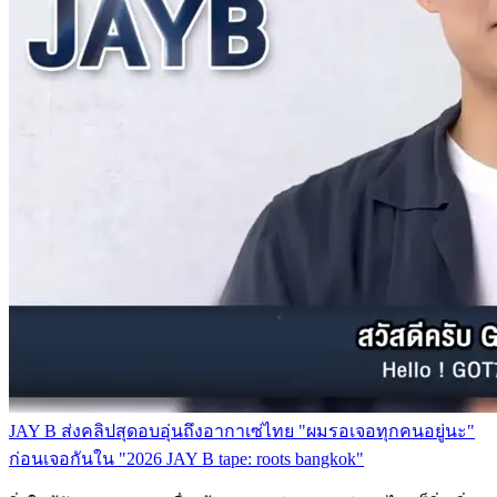
JAY B ส่งคลิปสุดอบอุ่นถึงอากาเซ่ไทย "ผมรอเจอทุกคนอยู่นะ"
ก่อนเจอกันใน "2026 JAY B tape: roots bangkok"