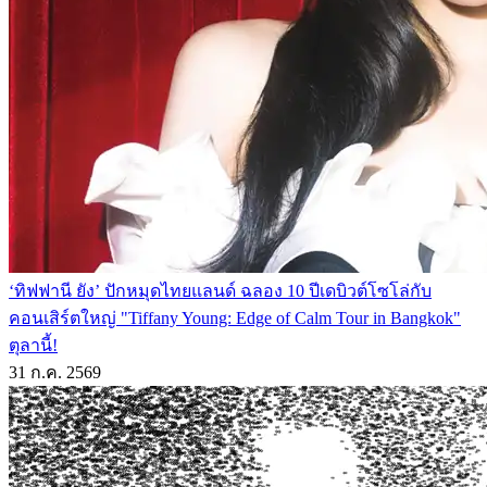
‘ทิฟฟานี ยัง’ ปักหมุดไทยแลนด์ ฉลอง 10 ปีเดบิวต์โซโล่กับ
คอนเสิร์ตใหญ่ "Tiffany Young: Edge of Calm Tour in Bangkok"
ตุลานี้!
31 ก.ค. 2569