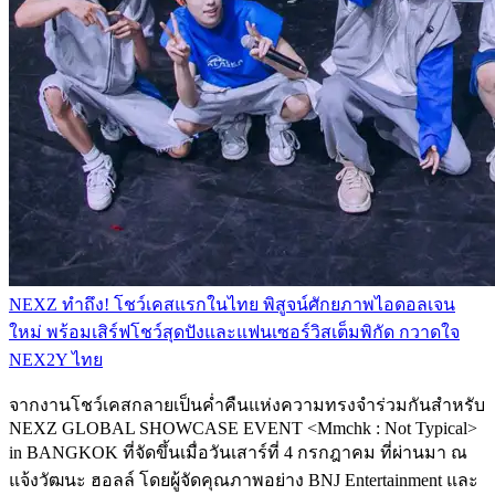
NEXZ ทำถึง! โชว์เคสแรกในไทย พิสูจน์ศักยภาพไอดอลเจน
ใหม่ พร้อมเสิร์ฟโชว์สุดปังและแฟนเซอร์วิสเต็มพิกัด กวาดใจ
NEX2Y ไทย
จากงานโชว์เคสกลายเป็นค่ำคืนแห่งความทรงจำร่วมกันสำหรับ
NEXZ GLOBAL SHOWCASE EVENT <Mmchk : Not Typical>
in BANGKOK ที่จัดขึ้นเมื่อวันเสาร์ที่ 4 กรกฎาคม ที่ผ่านมา ณ
แจ้งวัฒนะ ฮอลล์ โดยผู้จัดคุณภาพอย่าง BNJ Entertainment และ