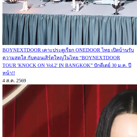
BOYNEXTDOOR เคาะประตูเรียก ONEDOOR ไทย เปิดบ้านรับ
ความสดใส กับคอนเสิร์ตใหญ่ในไทย “BOYNEXTDOOR
TOUR 'KNOCK ON Vol.2' IN BANGKOK” ปักดีเดย์ 30 ม.ค. ปี
หน้า!!
4 ส.ค. 2569