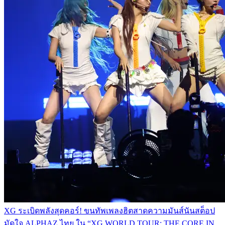
XG ระเบิดพลังสุดคอร์! ขนทัพเพลงฮิตสาดความมันส์นันสต็อป
มัดใจ ALPHAZ ไทย ใน “XG WORLD TOUR: THE CORE IN