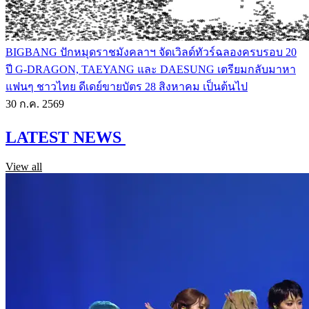
BIGBANG ปักหมุดราชมังคลาฯ จัดเวิลด์ทัวร์ฉลองครบรอบ 20
ปี G-DRAGON, TAEYANG และ DAESUNG เตรียมกลับมาหา
แฟนๆ ชาวไทย ดีเดย์ขายบัตร 28 สิงหาคม เป็นต้นไป
30 ก.ค. 2569
LATEST NEWS
View all