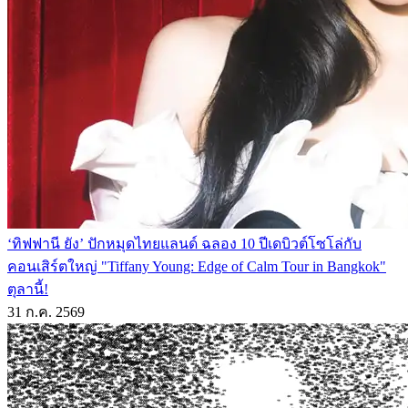
‘ทิฟฟานี ยัง’ ปักหมุดไทยแลนด์ ฉลอง 10 ปีเดบิวต์โซโล่กับ
คอนเสิร์ตใหญ่ "Tiffany Young: Edge of Calm Tour in Bangkok"
ตุลานี้!
31 ก.ค. 2569