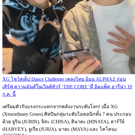
XG โชว์สเต็ป Dance Challenge เพลงไทย อ้อน ALPHAZ ก่อน
เสิร์ฟ ความมันส์ในเวิลด์ทัวร์ ‘THE CORE’ ที่ อิมแพ็ค อารีน่า 19
ก.ค. นี้
เตรียมตัวรับแรงกระแทกจากพลังงานระดับโลก! เมื่อ XG
(Xtraordinary Genes) ศิลปินกลุ่มระดับไอคอนิกทั้ง 7 คน ประกอบ
ด้วย จูริน (JURIN), จิสะ (CHISA), ฮินาตะ (HINATA), ฮาร์วีย์
(HARVEY), จูเรีย (JURIA), มายะ (MAYA) และ โคโคนะ