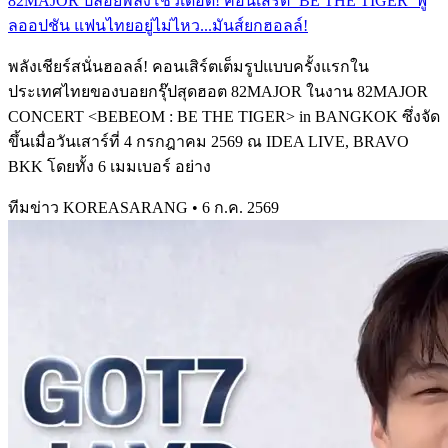
82MAJOR ปล่อยพลังโชว์เดือด! คอนเสิร์ต ‘BE THE TIGER’ ฟู
ลออปชัน แฟนไทยอยู่ไม่ไหว...มันส์ยกฮอลล์!
พลังเชียร์สนั่นฮอลล์! คอนเสิร์ตเต็มรูปแบบครั้งแรกใน
ประเทศไทยของบอยกรุ๊ปสุดฮอต 82MAJOR ในงาน 82MAJOR
CONCERT <BEBEOM : BE THE TIGER> in BANGKOK ซึ่งจัด
ขึ้นเมื่อวันเสาร์ที่ 4 กรกฎาคม 2569 ณ IDEA LIVE, BRAVO
BKK โดยทั้ง 6 เมมเบอร์ อย่าง
ทีมข่าว KOREASARANG
•
6 ก.ค. 2569