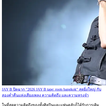
JAY B ปิดฉาก "2026 JAY B tape: roots bangkok" สุดยิ่งใหญ่ กับ
สองค่ำคืนแห่งเสียงเพลง ความคิดถึง และความทรงจำ
ในที่สุดความคิดถึงของทั้งศิลปินและแฟนคลับก็ได้รับการเติม