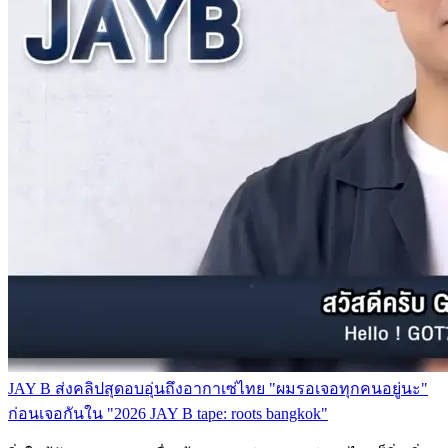
JAY B ส่งคลิปสุดอบอุ่นถึงอากาเซ่ไทย "ผมรอเจอทุกคนอยู่นะ"
ก่อนเจอกันใน "2026 JAY B tape: roots bangkok"